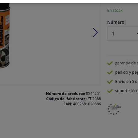
En stock
Número:
garantía de 
pedido y pa
Envío en 5 d
soporte técn
Número de producto:
0544251
Código del fabricante:
FT 2088
EAN:
4002581020886