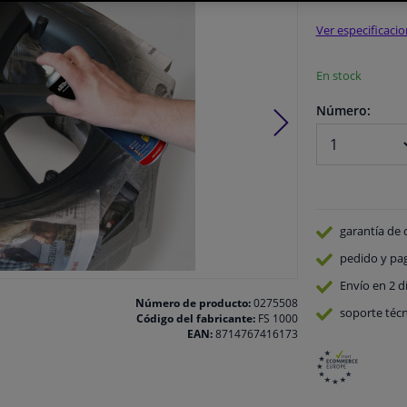
Ver especificaci
En stock
Número:
garantía de 
pedido y pa
Envío en 2 d
Número de producto:
0275508
soporte técn
Código del fabricante:
FS 1000
EAN:
8714767416173