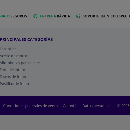
 PAGO
SEGUROS
ENTREGA
RÁPIDA
SOPORTE TÉCNICO ESPECI
PRINCIPALES CATEGORÍAS
Escobillas
Aceite de motor
Alfombrillas para coche
Faro delantero
Discos de freno
Pastillas de freno
Condiciones generales de venta
Garantía
Datos personales
© 2026