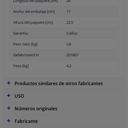
Longitud del paquete [cm]
28
Ancho del embalaje [cm]
17
Altura del paquete [cm]
22,5
Garantía
2 años
Peso neto [kg]
3,8
Gefabriceerd in
201807
Peso [kg]
4,2
Productos similares de otros fabricantes
USO
Números originales
Fabricante