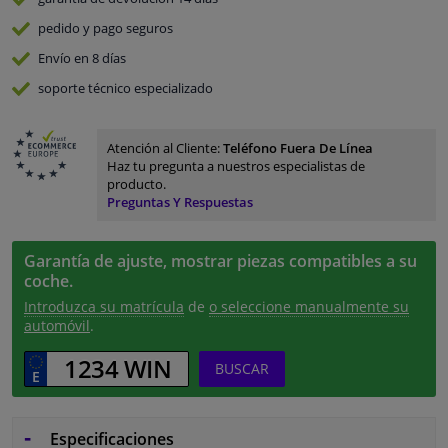
pedido y pago
seguros
Envío en 8 días
soporte técnico especializado
Atención al Cliente:
Teléfono Fuera De Línea
Haz tu pregunta a nuestros especialistas de
producto.
Preguntas Y Respuestas
Garantía de ajuste, mostrar piezas compatibles a su
coche.
Introduzca su matrícula
de
o seleccione manualmente su
automóvil
.
BUSCAR
Especificaciones