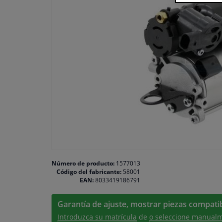
Número de producto:
1577013
Código del fabricante:
58001
EAN:
8033419186791
Garantía de ajuste, mostrar piezas compatib
Introduzca su matrícula
de
o seleccione manualm