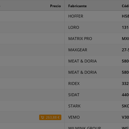
e
Precio
Fabricante
Códi
HOFFER
H58
LORO
131
MATRIX PRO
MX
MAXGEAR
27-
MEAT & DORIA
580
MEAT & DORIA
580
RIDEX
332
SIDAT
440
STARK
SKC
VEMO
V30
263,88 €
WILMINK GROUP
WG