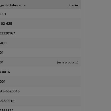
go del fabricante
Precio
001
-02-625
02320167
5011
01
01
(este producto)
C0016
001
AS-6520016
-52-0016
2169824