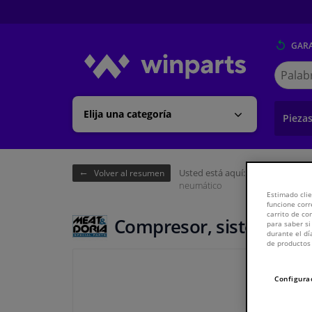
GARA
Buscar
en
Winpart
Elija una categoría
Pieza
Usted está aquí:
Página de inici
Volver al resumen
neumático
Estimado clie
funcione corr
carrito de c
Compresor, sistema ne
para saber si
durante el dí
de productos 
Configura