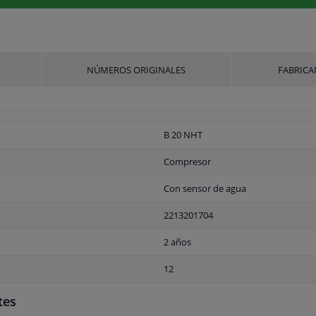
NÚMEROS ORIGINALES
FABRICA
B 20 NHT
Compresor
Con sensor de agua
2213201704
2 años
12
tes