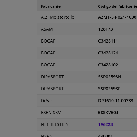
Fabricante
Código del fabricant
A.Z. Meisterteile
AZMT-54-021-1030
ASAM
128173
BOGAP
C3428111
BOGAP
C3428124
BOGAP
C3428102
DIPASPORT
SSP02593N
DIPASPORT
SSP02593R
Dr!ve+
DP1610.11.00333
ESEN SKV
58SKV504
FEBI BILSTEIN
196223
FISPA
440001