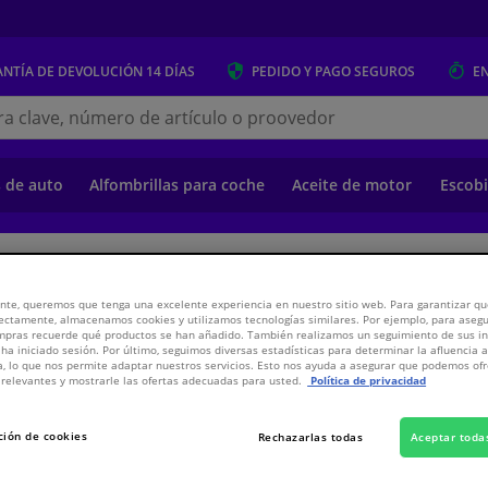
NTÍA DE DEVOLUCIÓN
14 DÍAS
PEDIDO Y PAGO
SEGUROS
E
s.es
s de auto
Alfombrillas para coche
Aceite de motor
Escobi
o
Suspensión y transmisión
Suspensión y transmisión
Amortiguadores 
nte, queremos que tenga una excelente experiencia en nuestro sitio web. Para garantizar que
ectamente, almacenamos cookies y utilizamos tecnologías similares. Por ejemplo, para aseg
ompras recuerde qué productos se han añadido. También realizamos un seguimiento de sus i
umático
 ha iniciado sesión. Por último, seguimos diversas estadísticas para determinar la afluencia 
a, lo que nos permite adaptar nuestros servicios. Esto nos ayuda a asegurar que podemos o
relevantes y mostrarle las ofertas adecuadas para usted.
Política de privacidad
263,
€
68
ción de cookies
Rechazarlas todas
Aceptar toda
Ver especificaci