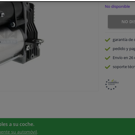
No disponible
NO DI
garantía de 
pedido y pa
Envío en 26 
soporte técn
les a su coche.
ente su automóvil
.