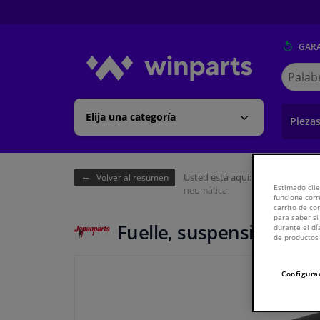
GARA
Buscar
en
Winpart
Elija una categoría
Pieza
Usted está aquí:
Página de inici
Volver al resumen
Estimado clie
neumática
funcione corr
carrito de c
para saber si
Fuelle, suspensión neu
durante el dí
de productos 
Configura