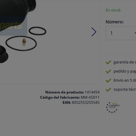
En stock
Número:
garantía de 
pedido y pa
Envío en 5 d
soporte técn
Número de producto:
1414454
Código del fabricante:
MM-AS011
EAN:
8052553255545