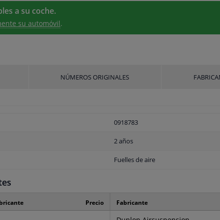
les a su coche.
ente su automóvil
.
NÚMEROS ORIGINALES
FABRICA
0918783
2 años
Fuelles de aire
tes
bricante
Precio
Fabricante