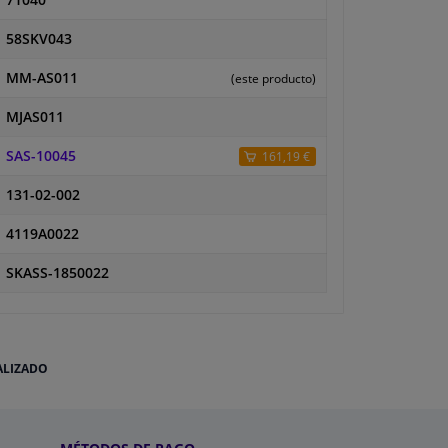
71040
58SKV043
MM-AS011
(este producto)
MJAS011
SAS-10045
161,19 €
131-02-002
4119A0022
SKASS-1850022
ALIZADO