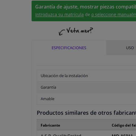
Garantía de ajuste, mostrar piezas compatib
Introduzca su matrícula
de
o seleccione manualm
ESPECIFICACIONES
USO
Ubicación de la instalación
Garantía
Amable
Productos similares de otros fabrican
Fabricante
Código del fa