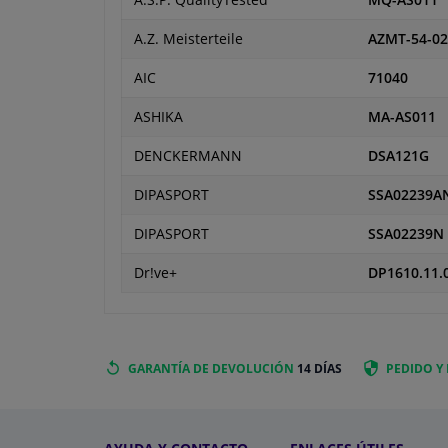
A.S.P. QualityTested
MQ-AS011
A.Z. Meisterteile
AZMT-54-02
AIC
71040
ASHIKA
MA-AS011
DENCKERMANN
DSA121G
DIPASPORT
SSA02239A
DIPASPORT
SSA02239N
Dr!ve+
DP1610.11.
GARANTÍA DE DEVOLUCIÓN
14 DÍAS
PEDIDO Y