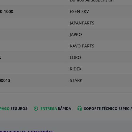
Dunlop Airsuspension
0-1000
ESEN SKV
JAPANPARTS
JAPKO
KAVO PARTS
N
LORO
RIDEX
00013
STARK
 PAGO
SEGUROS
ENTREGA
RÁPIDA
SOPORTE TÉCNICO ESPECI