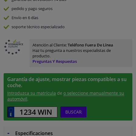
pedido y pago
seguros
Envío en 6 días
soporte técnico especializado
Atención al Cliente:
Teléfono Fuera De Línea
Haz tu pregunta a nuestros especialistas de
producto.
Preguntas Y Respuestas
Garantía de ajuste, mostrar piezas compatibles a su
coche.
Introduzca su matrícula
de
o seleccione manualmente su
automóvil
.
BUSCAR
Especificaciones