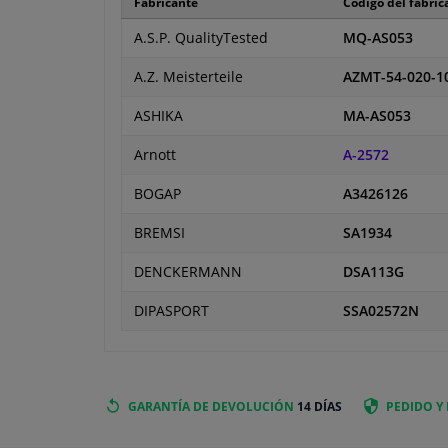
Fabricante
Código del fabric
A.S.P. QualityTested
MQ-AS053
A.Z. Meisterteile
AZMT-54-020-1
ASHIKA
MA-AS053
Arnott
A-2572
BOGAP
A3426126
BREMSI
SA1934
DENCKERMANN
DSA113G
DIPASPORT
SSA02572N
GARANTÍA DE DEVOLUCIÓN
14 DÍAS
PEDIDO Y