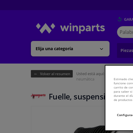
GARA
Buscar
en
Winpart
Elija una categoría
Pieza
Usted está aquí:
Página de inici
Volver al resumen
neumática
Estimado clie
funcione corr
carrito de c
para saber si
Fuelle, suspensión neu
durante el dí
de productos 
Configura