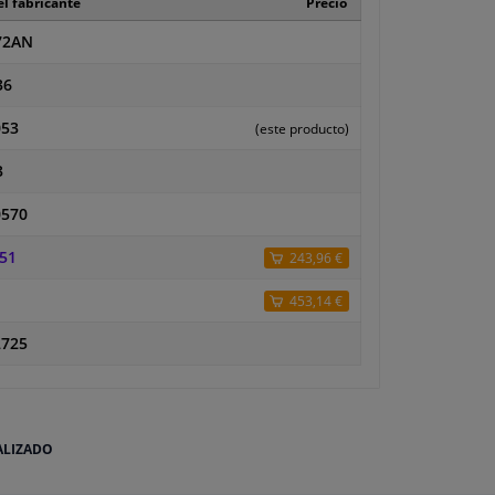
l fabricante
Precio
72AN
36
53
(este producto)
3
0570
51
243,96 €
453,14 €
2725
ALIZADO