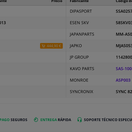
ante
Precio
Fabricante
Código de
DIPASPORT
SSA025
013
ESEN SKV
58SKV0
JAPANPARTS
MM-AS0
JAPKO
MJAS05
444,90 €
JP GROUP
114280
KAVO PARTS
SAS-100
MONROE
ASP003
SYNCRONIX
SYNC 8
 PAGO
SEGUROS
ENTREGA
RÁPIDA
SOPORTE TÉCNICO ESPECI