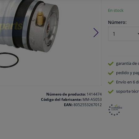
En stock
Número:
garantía de 
pedido y pa
Envío en 6 d
soporte técn
Número de producto:
1414474
Código del fabricante:
MM-AS053
EAN:
8052553267012