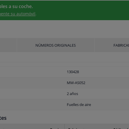
les a su coche.
ente su automóvil
.
NÚMEROS ORIGINALES
FABRICA
130428
MM-AS052
2 años
Fuelles de aire
tes