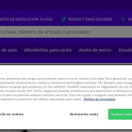
NTÍA DE DEVOLUCIÓN
14 DÍAS
PEDIDO Y PAGO
SEGUROS
E
s.es
s de auto
Alfombrillas para coche
Aceite de motor
Escobi
o
Suspensión y transmisión
Suspensión y Transmisión
Amortiguadores 
nte, queremos que tenga una excelente experiencia en nuestro sitio web. Para garantizar que
ectamente, almacenamos cookies y utilizamos tecnologías similares. Por ejemplo, para aseg
ompras recuerde qué productos se han añadido. También realizamos un seguimiento de sus i
 ha iniciado sesión. Por último, seguimos diversas estadísticas para determinar la afluencia 
mática
a, lo que nos permite adaptar nuestros servicios. Esto nos ayuda a asegurar que podemos o
relevantes y mostrarle las ofertas adecuadas para usted.
Política de privacidad
253,
€
86
ción de cookies
Rechazarlas todas
Aceptar toda
Ver especificaci