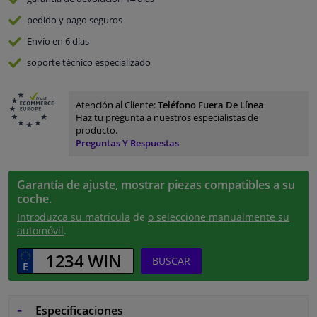
pedido y pago
seguros
Envío en 6 días
soporte técnico especializado
Atención al Cliente:
Teléfono Fuera De Línea
Haz tu pregunta a nuestros especialistas de
producto.
Preguntas Y Respuestas
Garantía de ajuste, mostrar piezas compatibles a su
coche.
Introduzca su matrícula
de
o seleccione manualmente su
automóvil
.
BUSCAR
Especificaciones