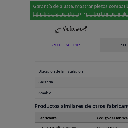
Garantía de ajuste, mostrar piezas compatib
Introduzca su matrícula
de
o seleccione manualm
ESPECIFICACIONES
USO
Ubicación de la instalación
Garantía
Amable
Productos similares de otros fabrican
Fabricante
Código del fabric