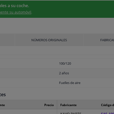
les a su coche.
ente su automóvil
.
NÚMEROS ORIGINALES
FABRICA
100/120
2 años
Fuelles de aire
tes
ante
Precio
Fabricante
Código d