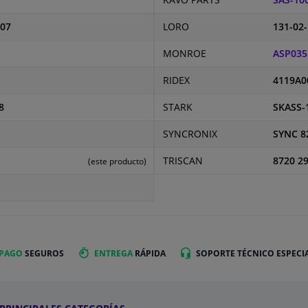
KAVO PARTS
SAS-10
007
LORO
131-02
MONROE
ASP035
RIDEX
4119A0
8
STARK
SKASS-
SYNCRONIX
SYNC 8
TRISCAN
8720 2
(este producto)
 PAGO
SEGUROS
ENTREGA
RÁPIDA
SOPORTE TÉCNICO ESPECI