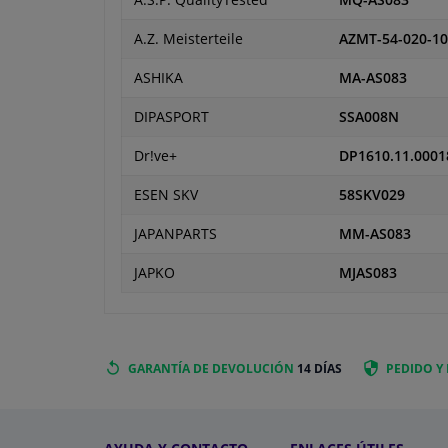
A.S.P. QualityTested
MQ-AS083
A.Z. Meisterteile
AZMT-54-020-1
ASHIKA
MA-AS083
DIPASPORT
SSA008N
Dr!ve+
DP1610.11.0001
ESEN SKV
58SKV029
JAPANPARTS
MM-AS083
JAPKO
MJAS083
GARANTÍA DE DEVOLUCIÓN
14 DÍAS
PEDIDO Y