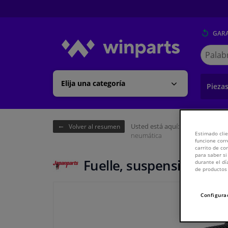
GARA
Buscar
en
Winpart
Elija una categoría
Pieza
Usted está aquí:
Página de inici
Volver al resumen
Estimado clie
neumática
funcione corr
carrito de c
para saber si
Fuelle, suspensión neu
durante el dí
de productos 
Configura