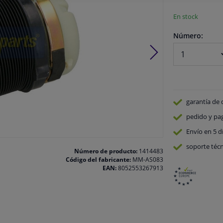
En stock
Número:
garantía de 
pedido y pa
Envío en 5 d
soporte técn
Número de producto:
1414483
Código del fabricante:
MM-AS083
EAN:
8052553267913