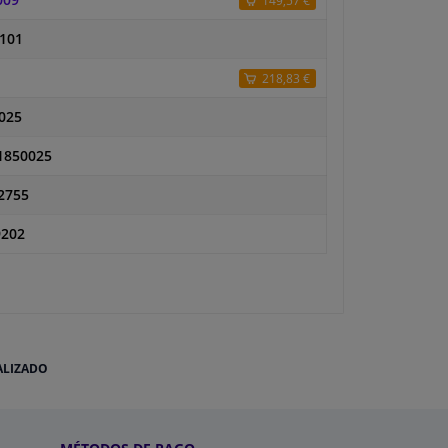
009
149,57 €
-101
218,83 €
025
1850025
2755
9202
ALIZADO