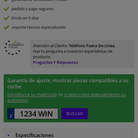
pedido y pago
seguros
Envío en 5 días
soporte técnico especializado
Atención al Cliente:
Teléfono Fuera De Línea
Haz tu pregunta a nuestros especialistas de
producto.
Preguntas Y Respuestas
Garantía de ajuste, mostrar piezas compatibles a su
coche.
Introduzca su matrícula
de
o seleccione manualmente su
automóvil
.
BUSCAR
Especificaciones