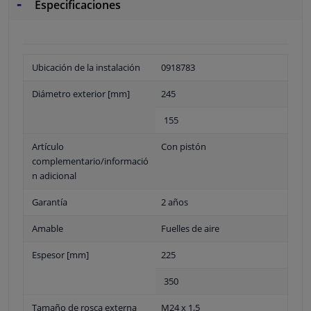
Especificaciones
Ubicación de la instalación
0918783
Diámetro exterior [mm]
245
155
Artículo
Con pistón
complementario/informació
n adicional
Garantía
2 años
Amable
Fuelles de aire
Espesor [mm]
225
350
Tamaño de rosca externa
M24 x 1,5