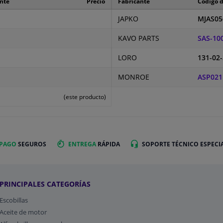
ante
Precio
Fabricante
Código d
JAPKO
MJAS05
KAVO PARTS
SAS-10
LORO
131-02
MONROE
ASP021
(este producto)
 PAGO
SEGUROS
ENTREGA
RÁPIDA
SOPORTE TÉCNICO ESPECI
PRINCIPALES CATEGORÍAS
Escobillas
Aceite de motor