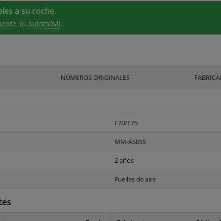
les a su coche.
ente su automóvil
.
NÚMEROS ORIGINALES
FABRICA
F70/F75
MM-AS055
2 años
Fuelles de aire
tes