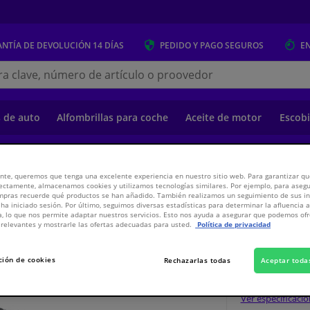
NTÍA DE DEVOLUCIÓN
14 DÍAS
PEDIDO Y PAGO
SEGUROS
E
s.es
s de auto
Alfombrillas para coche
Aceite de motor
Escobi
o
Suspensión y transmisión
Suspensión y Transmisión
Amortiguadores 
nte, queremos que tenga una excelente experiencia en nuestro sitio web. Para garantizar que
ectamente, almacenamos cookies y utilizamos tecnologías similares. Por ejemplo, para aseg
ompras recuerde qué productos se han añadido. También realizamos un seguimiento de sus i
 ha iniciado sesión. Por último, seguimos diversas estadísticas para determinar la afluencia 
a, lo que nos permite adaptar nuestros servicios. Esto nos ayuda a asegurar que podemos o
mática
relevantes y mostrarle las ofertas adecuadas para usted.
Política de privacidad
ción de cookies
Rechazarlas todas
Aceptar toda
144,
€
69
Ver especificaci