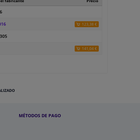
el fabricante
Precio
6
016
123,38 €
-305
141,04 €
ALIZADO
MÉTODOS DE PAGO