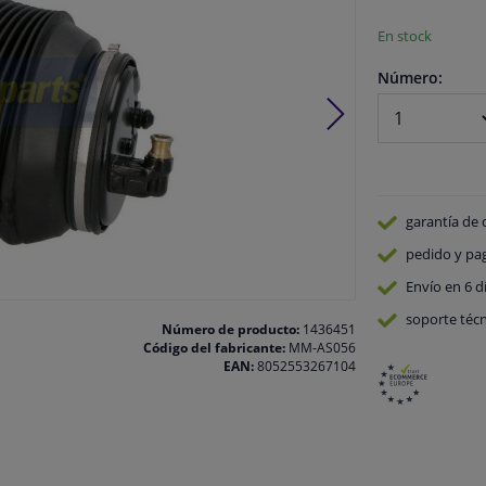
En stock
Número:
garantía de 
pedido y pa
Envío en 6 d
soporte técn
Número de producto:
1436451
Código del fabricante:
MM-AS056
EAN:
8052553267104