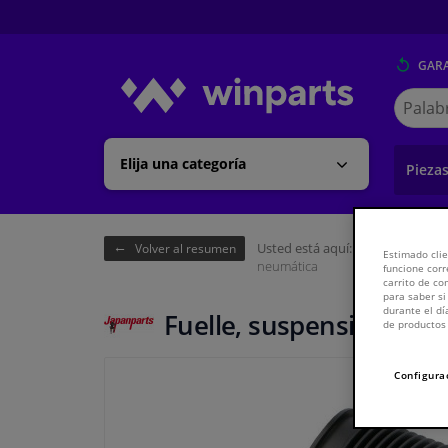
GARA
Buscar
en
Winpart
Elija una categoría
Pieza
Usted está aquí:
Página de inici
Volver al resumen
Estimado clie
neumática
funcione corr
carrito de c
para saber si
durante el dí
Fuelle, suspensión neu
de productos 
Configura