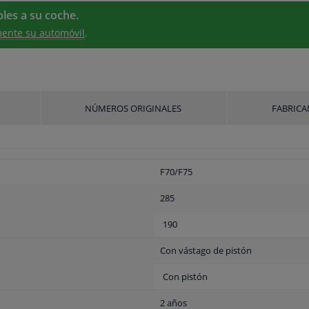
les a su coche.
ente su automóvil
.
NÚMEROS ORIGINALES
FABRICA
F70/F75
285
190
Con vástago de pistón
Con pistón
2 años