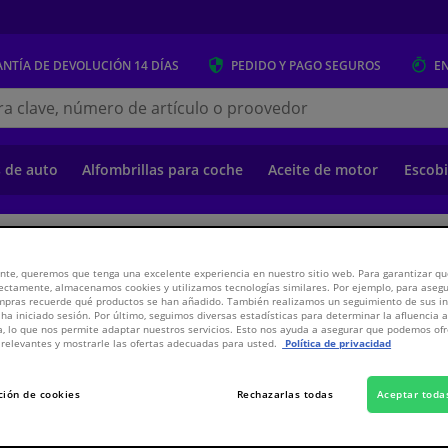
NTÍA DE DEVOLUCIÓN
14 DÍAS
PEDIDO Y PAGO
SEGUROS
E
s.es
s de auto
Alfombrillas para coche
Aceite de motor
Escobi
o
Suspensión y transmisión
Suspensión y Transmisión
Amortiguadores 
nte, queremos que tenga una excelente experiencia en nuestro sitio web. Para garantizar que
ectamente, almacenamos cookies y utilizamos tecnologías similares. Por ejemplo, para aseg
ompras recuerde qué productos se han añadido. También realizamos un seguimiento de sus i
mática
 ha iniciado sesión. Por último, seguimos diversas estadísticas para determinar la afluencia 
a, lo que nos permite adaptar nuestros servicios. Esto nos ayuda a asegurar que podemos o
relevantes y mostrarle las ofertas adecuadas para usted.
Política de privacidad
196,
€
61
ción de cookies
Rechazarlas todas
Aceptar toda
Ver especificaci