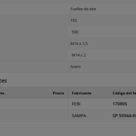
Fuelles de aire
155
500
M16 x 1,5
M14 x 2
Acero
tes
nte
Precio
Fabricante
Código del f
FEBI
170805
SAMPA
SP 55944-K