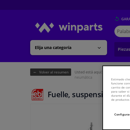
GARA
Buscar
en
Winpart
Elija una categoría
Pieza
Usted está aquí:
Página de inici
Volver al resumen
neumática
Estimado clie
funcione corr
carrito de c
Fuelle, suspensión neu
para saber si
durante el dí
de productos 
Configura