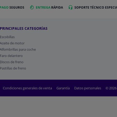
 PAGO
SEGUROS
ENTREGA
RÁPIDA
SOPORTE TÉCNICO ESPECI
PRINCIPALES CATEGORÍAS
Escobillas
Aceite de motor
Alfombrillas para coche
Faro delantero
Discos de freno
Pastillas de freno
Condiciones generales de venta
Garantía
Datos personales
© 2026