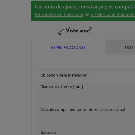
Garantía de ajuste, mostrar piezas compatib
Introduzca su matrícula
de
o seleccione manualm
ESPECIFICACIONES
USO
Ubicación de la instalación
Diámetro exterior [mm]
Artículo complementario/información adicional
Garantía