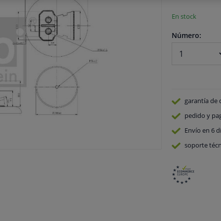
En stock
Número:
garantía de 
pedido y pa
Envío en 6 d
soporte técn