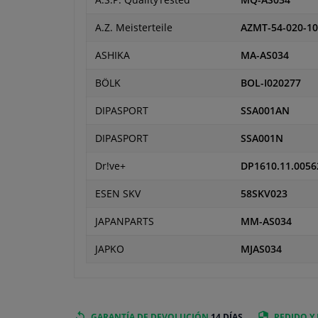
A.S.P. QualityTested
MQ-AS034
A.Z. Meisterteile
AZMT-54-020-1
ASHIKA
MA-AS034
BÖLK
BOL-I020277
DIPASPORT
SSA001AN
DIPASPORT
SSA001N
Dr!ve+
DP1610.11.0056
ESEN SKV
58SKV023
JAPANPARTS
MM-AS034
JAPKO
MJAS034
GARANTÍA DE DEVOLUCIÓN
14 DÍAS
PEDIDO Y