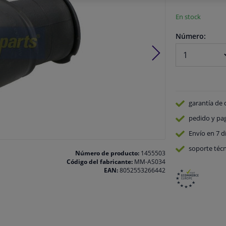
En stock
Número:
garantía de 
pedido y pa
Envío en 7 d
soporte técn
Número de producto:
1455503
Código del fabricante:
MM-AS034
EAN:
8052553266442