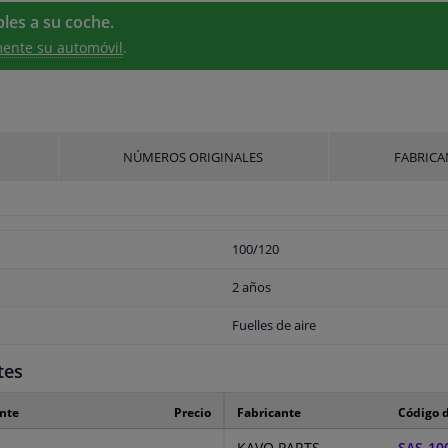
les a su coche.
ente su automóvil
.
NÚMEROS ORIGINALES
FABRICA
100/120
2 años
Fuelles de aire
tes
ante
Precio
Fabricante
Código d