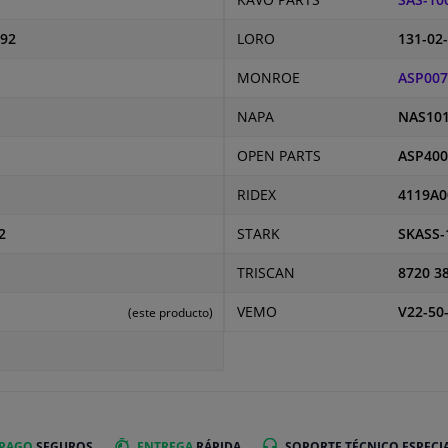
KAVO PARTS
SAS-10
092
LORO
131-02
MONROE
ASP007
NAPA
NAS10
OPEN PARTS
ASP400
RIDEX
4119A0
2
STARK
SKASS-
TRISCAN
8720 3
VEMO
V22-50
(este producto)
 PAGO
SEGUROS
ENTREGA
RÁPIDA
SOPORTE TÉCNICO ESPECI