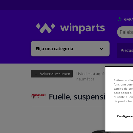
GARA
Buscar
en
Winpart
Elija una categoría
Pieza
Usted está aquí:
Página de inici
Volver al resumen
neumática
Estimado clie
funcione corr
carrito de c
para saber si
Fuelle, suspensión neu
durante el dí
de productos 
Configura