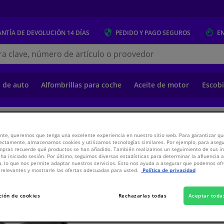
NTÍA DE DEVOLUCIÓN
14 DÍAS
PEDIDO Y PAGO
SEGUROS
E
s.es
s de auto
Alfombrillas para coche
Aceite de motor
Escobi
o
Suspensión y transmisión
Suspensión y transmisión
Amortiguadores 
nte, queremos que tenga una excelente experiencia en nuestro sitio web. Para garantizar que
ectamente, almacenamos cookies y utilizamos tecnologías similares. Por ejemplo, para aseg
ompras recuerde qué productos se han añadido. También realizamos un seguimiento de sus i
 ha iniciado sesión. Por último, seguimos diversas estadísticas para determinar la afluencia 
mática
a, lo que nos permite adaptar nuestros servicios. Esto nos ayuda a asegurar que podemos o
relevantes y mostrarle las ofertas adecuadas para usted.
Política de privacidad
94,
€
80
Inc
ción de cookies
Rechazarlas todas
Aceptar toda
Ver especificaci