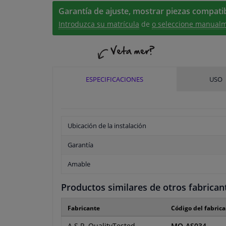
Garantía de ajuste, mostrar piezas compatib
Introduzca su matrícula
de
o seleccione manualm
ESPECIFICACIONES
USO
Ubicación de la instalación
Garantía
Amable
Productos similares de otros fabrican
Fabricante
Código del fabric