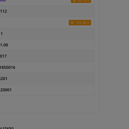
008
90,76 €
-112
105,28 €
11
1.00
017
1850016
8201
-20001
ALIZADO