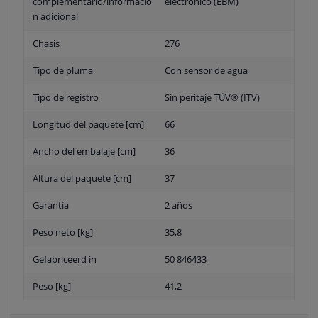
complementario/informació
electrónico (EBM)
n adicional
Chasis
276
Tipo de pluma
Con sensor de agua
Tipo de registro
Sin peritaje TÜV® (ITV)
Longitud del paquete [cm]
66
Ancho del embalaje [cm]
36
Altura del paquete [cm]
37
Garantía
2 años
Peso neto [kg]
35,8
Gefabriceerd in
50 846433
Peso [kg]
41,2