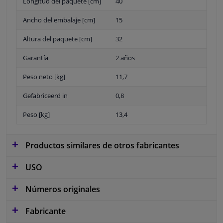
Longitud del paquete [cm]
40
Ancho del embalaje [cm]
15
Altura del paquete [cm]
32
Garantía
2 años
Peso neto [kg]
11,7
Gefabriceerd in
0,8
Peso [kg]
13,4
Productos similares de otros fabricantes
USO
Números originales
Fabricante