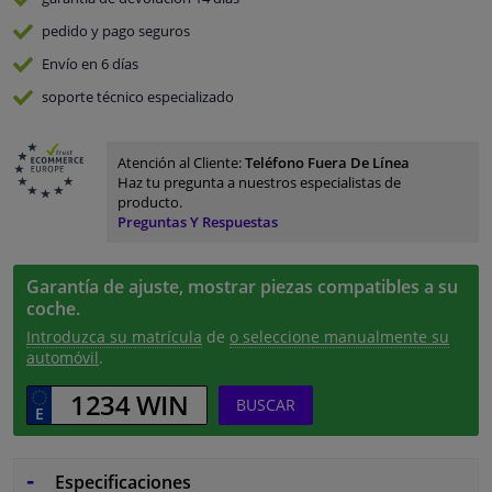
pedido y pago
seguros
Envío en 6 días
soporte técnico especializado
Atención al Cliente:
Teléfono Fuera De Línea
Haz tu pregunta a nuestros especialistas de
producto.
Preguntas Y Respuestas
Garantía de ajuste, mostrar piezas compatibles a su
coche.
Introduzca su matrícula
de
o seleccione manualmente su
automóvil
.
BUSCAR
Especificaciones