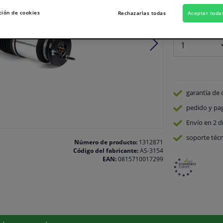
En stock
ción de cookies
Rechazarlas todas
Aceptar toda
Número:
garantía de 
pedido y pa
Envío en 2 d
soporte técn
Número de producto:
1312871
Código del fabricante:
AS-3154
EAN:
0815710017299