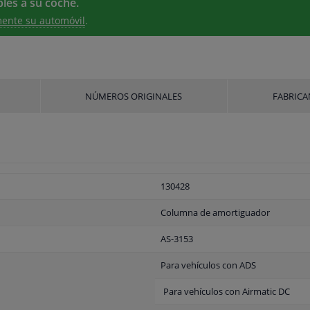
les a su coche.
ente su automóvil
.
NÚMEROS ORIGINALES
FABRICA
130428
Columna de amortiguador
AS-3153
Para vehículos con ADS
Para vehículos con Airmatic DC