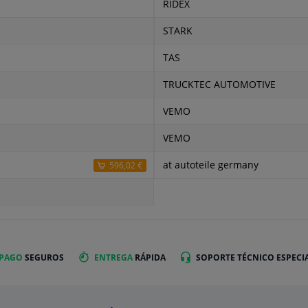
RIDEX
STARK
TAS
TRUCKTEC AUTOMOTIVE
VEMO
VEMO
at autoteile germany
596,02 €
 PAGO
SEGUROS
ENTREGA
RÁPIDA
SOPORTE TÉCNICO ESPECI