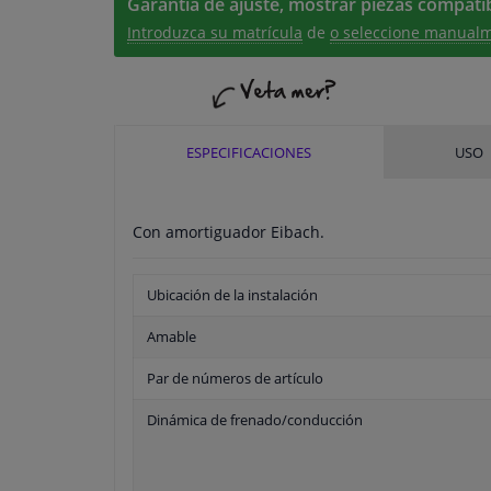
Garantía de ajuste, mostrar piezas compatib
Introduzca su matrícula
de
o seleccione manualm
ESPECIFICACIONES
USO
Con amortiguador Eibach.
Ubicación de la instalación
Amable
Par de números de artículo
Dinámica de frenado/conducción