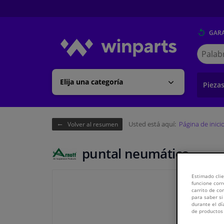
GARA
Buscar
en
Winpart
Elija una categoría
Pieza
Usted está aquí:
Página de inici
Volver al resumen
puntal neumático
Estimado clie
funcione corr
carrito de c
para saber si
durante el dí
de productos 