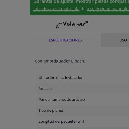
Garantía de ajuste, mostrar piezas compatib
Introduzca su matrícula
de
o seleccione manualm
ESPECIFICACIONES
USO
Con amortiguador Eibach.
Ubicación de la instalación
Amable
Par de números de artículo
Tipo de pluma
Longitud del paquete [cm]