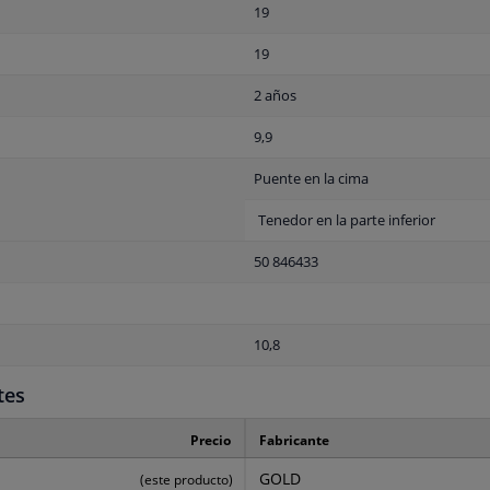
19
19
2 años
9,9
Puente en la cima
Tenedor en la parte inferior
50 846433
10,8
tes
Precio
Fabricante
GOLD
(este producto)