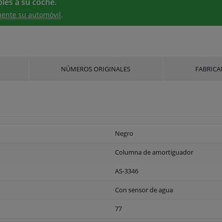
les a su coche.
ente su automóvil
.
NÚMEROS ORIGINALES
FABRICA
Negro
Columna de amortiguador
AS-3346
Con sensor de agua
77