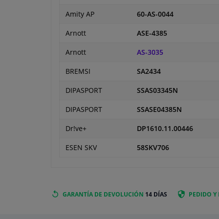
Amity AP
60-AS-0044
Arnott
ASE-4385
Arnott
AS-3035
BREMSI
SA2434
DIPASPORT
SSAS03345N
DIPASPORT
SSASE04385N
Dr!ve+
DP1610.11.00446
ESEN SKV
58SKV706
GARANTÍA DE DEVOLUCIÓN
14 DÍAS
PEDIDO Y