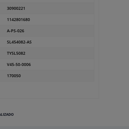
30900221
1142801680
A-PS-026
SL454082-AS
TYSL5082
V45-50-0006
170050
ALIZADO