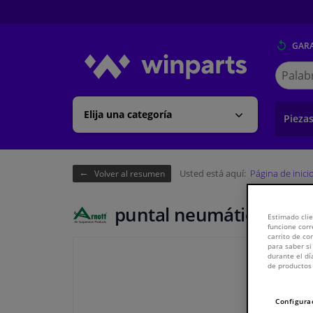
GARA
Buscar
en
Winpart
Elija una categoría
Pieza
Usted está aquí:
Página de inici
Volver al resumen
puntal neumático
Estimado clie
funcione corr
carrito de c
para saber si
durante el dí
de productos 
Configura