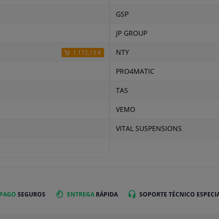
GSP
JP GROUP
NTY
1.172,13 €
PRO4MATIC
TAS
VEMO
VITAL SUSPENSIONS
 PAGO
SEGUROS
ENTREGA
RÁPIDA
SOPORTE TÉCNICO ESPECI