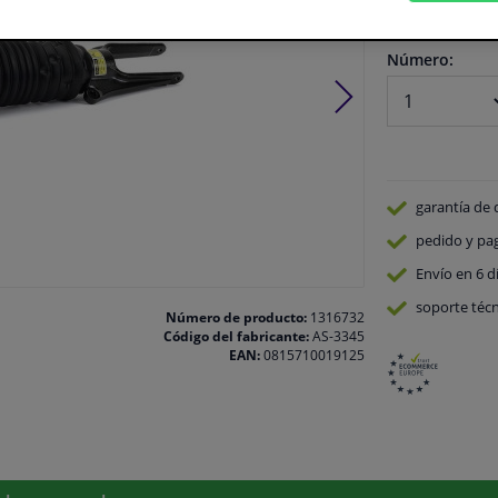
En stock
Número:
garantía de 
pedido y pa
Envío en 6 d
soporte técn
Número de producto:
1316732
Código del fabricante:
AS-3345
EAN:
0815710019125