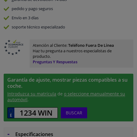
pedido y pago
seguros
Envío en 3 días
soporte técnico especializado
Atención al Cliente:
Teléfono Fuera De Línea
Haz tu pregunta a nuestros especialistas de
producto.
Preguntas Y Respuestas
Garantía de ajuste, mostrar piezas compatibles a su
coche.
Introduzca su matrícula
de
o seleccione manualmente su
automóvil
.
BUSCAR
Especificaciones