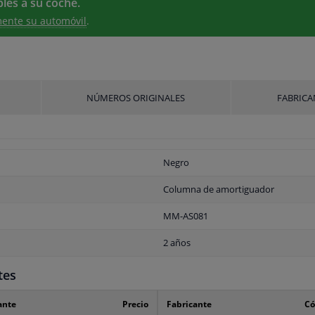
les a su coche.
ente su automóvil
.
NÚMEROS ORIGINALES
FABRICA
Negro
Columna de amortiguador
MM-AS081
2 años
tes
ante
Precio
Fabricante
Có