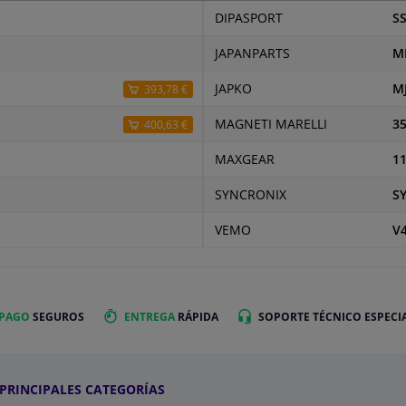
DIPASPORT
S
JAPANPARTS
M
JAPKO
M
393,78 €
MAGNETI MARELLI
3
400,63 €
MAXGEAR
11
SYNCRONIX
S
VEMO
V4
 PAGO
SEGUROS
ENTREGA
RÁPIDA
SOPORTE TÉCNICO ESPECI
PRINCIPALES CATEGORÍAS