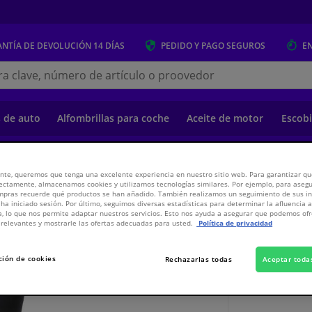
NTÍA DE DEVOLUCIÓN
14 DÍAS
PEDIDO Y PAGO
SEGUROS
E
s.es
s de auto
Alfombrillas para coche
Aceite de motor
Escobi
o
Suspensión y transmisión
Suspensión y transmisión
Amortiguadores 
nte, queremos que tenga una excelente experiencia en nuestro sitio web. Para garantizar que
ectamente, almacenamos cookies y utilizamos tecnologías similares. Por ejemplo, para aseg
ompras recuerde qué productos se han añadido. También realizamos un seguimiento de sus i
 ha iniciado sesión. Por último, seguimos diversas estadísticas para determinar la afluencia 
a, lo que nos permite adaptar nuestros servicios. Esto nos ayuda a asegurar que podemos o
relevantes y mostrarle las ofertas adecuadas para usted.
Política de privacidad
465,
€
23
ción de cookies
Rechazarlas todas
Aceptar toda
Ver especificaci