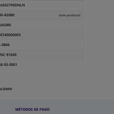
SAS02795DNLN
M-AS080
(este producto)
JAS080
50740000003
-0806
YNC 81600
8-50-0001
ALIZADO
MÉTODOS DE PAGO