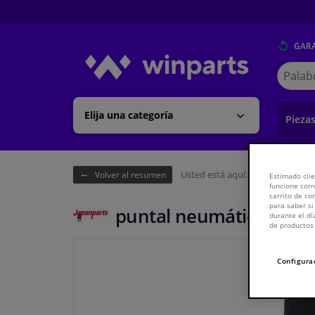
GARA
Buscar
en
Winpart
Elija una categoría
Pieza
Usted está aquí:
Página de inici
Volver al resumen
Estimado clie
funcione corr
carrito de c
para saber si
puntal neumático
durante el dí
de productos 
Configura