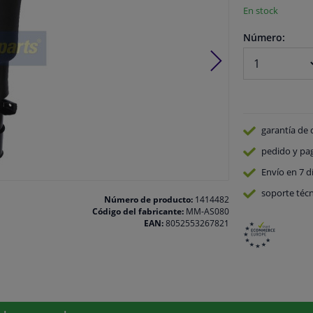
En stock
Número:
garantía de 
pedido y pa
Envío en 7 d
soporte técn
Número de producto:
1414482
Código del fabricante:
MM-AS080
EAN:
8052553267821