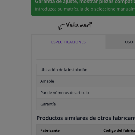
Garantía de ajuste, mostrar piezas compatib
Introduzca su matrícula
de
o seleccione manualm
ESPECIFICACIONES
USO
Ubicación de la instalación
Amable
Par de números de artículo
Garantía
Productos similares de otros fabrican
Fabricante
Código del fabric