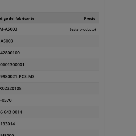
digo del fabricante
Precio
M-AS003
(este producto)
JAS003
342800100
50601300001
79980021-PCS-MS
X02320108
-0570
6 643 0014
8133014
2ME000