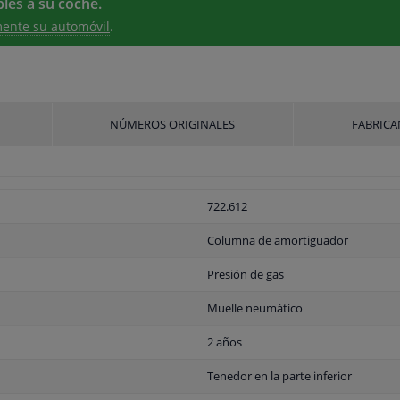
les a su coche.
ente su automóvil
.
NÚMEROS ORIGINALES
FABRICA
722.612
Columna de amortiguador
Presión de gas
Muelle neumático
2 años
Tenedor en la parte inferior