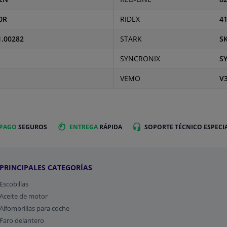
0R
RIDEX
4
1.00282
STARK
S
SYNCRONIX
S
VEMO
V3
 PAGO
SEGUROS
ENTREGA
RÁPIDA
SOPORTE TÉCNICO ESPECI
PRINCIPALES CATEGORÍAS
Escobillas
Aceite de motor
Alfombrillas para coche
Faro delantero