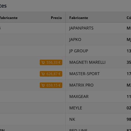
tes
fabricante
Precio
Fabricante
Có
3
JAPANPARTS
M
JAPKO
M
JP GROUP
1
MAGNETI MARELLI
3
556,33 €
MASTER-SPORT
1
626,87 €
MATRIX PRO
M
659,15 €
MAXGEAR
11
MEYLE
02
NK
9
2N
RED-LINE
8