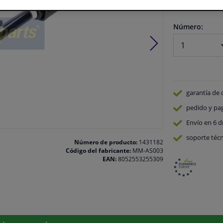
En stock
Número:
garantía de 
pedido y pa
Envío en 6 d
soporte técn
Número de producto:
1431182
Código del fabricante:
MM-AS003
EAN:
8052553255309