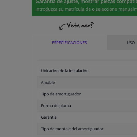
Garantía de ajuste, mostrar piezas compatib
Introduzca su matrícula
de
o seleccione manualm
ESPECIFICACIONES
USO
Ubicación de la instalación
Amable
Tipo de amortiguador
Forma de pluma
Garantía
Tipo de montaje del amortiguador