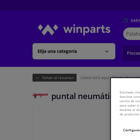
GARA
Buscar
en
Winpart
Elija una categoría
Pieza
Usted está aquí:
Página de inici
Volver al resumen
Estimado clie
puntal neumático
funcione corr
carrito de c
para saber si
durante el dí
de productos 
Configura