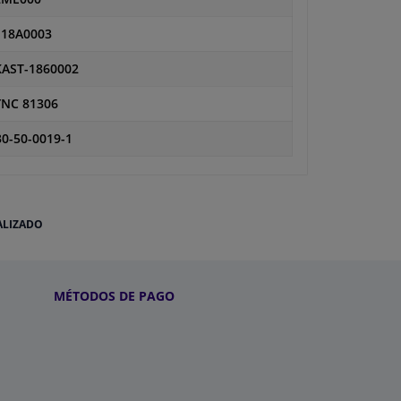
118A0003
KAST-1860002
YNC 81306
0-50-0019-1
ALIZADO
MÉTODOS DE PAGO