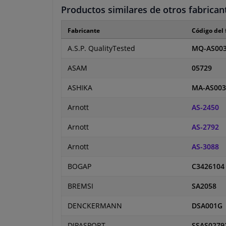
Productos similares de otros fabrican
Fabricante
Código del 
A.S.P. QualityTested
MQ-AS00
ASAM
05729
ASHIKA
MA-AS003
Arnott
AS-2450
Arnott
AS-2792
Arnott
AS-3088
BOGAP
C3426104
BREMSI
SA2058
DENCKERMANN
DSA001G
DIPASPORT
SSAS0279