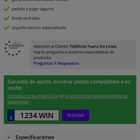
pedido y pago
seguros
Envío en 6 días
soporte técnico especializado
Atención al Cliente:
Teléfono Fuera De Línea
Haz tu pregunta a nuestros especialistas de
producto.
Preguntas Y Respuestas
Garantía de ajuste, mostrar piezas compatibles a su
coche.
Introduzca su matrícula
de
o seleccione manualmente su
automóvil
.
BUSCAR
Especificaciones