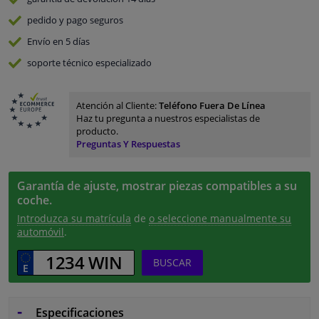
pedido y pago
seguros
Envío en 5 días
soporte técnico especializado
Atención al Cliente:
Teléfono Fuera De Línea
Haz tu pregunta a nuestros especialistas de
producto.
Preguntas Y Respuestas
Garantía de ajuste, mostrar piezas compatibles a su
coche.
Introduzca su matrícula
de
o seleccione manualmente su
automóvil
.
BUSCAR
Especificaciones