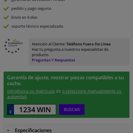
pedido y pago
seguros
Envío en 6 días
soporte técnico especializado
Atención al Cliente:
Teléfono Fuera De Línea
Haz tu pregunta a nuestros especialistas de
producto.
Preguntas Y Respuestas
Garantía de ajuste, mostrar piezas compatibles a su
coche.
Introduzca su matrícula
de
o seleccione manualmente su
automóvil
.
BUSCAR
Especificaciones