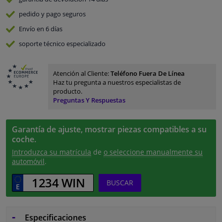
pedido y pago
seguros
Envío en 6 días
soporte técnico especializado
Atención al Cliente:
Teléfono Fuera De Línea
Haz tu pregunta a nuestros especialistas de
producto.
Preguntas Y Respuestas
Garantía de ajuste, mostrar piezas compatibles a su
coche.
Introduzca su matrícula
de
o seleccione manualmente su
automóvil
.
BUSCAR
Especificaciones