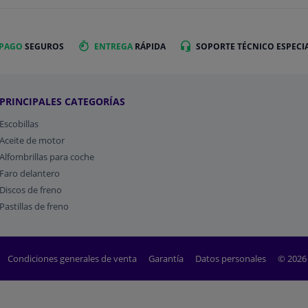
 PAGO
SEGUROS
ENTREGA
RÁPIDA
SOPORTE TÉCNICO ESPECI
PRINCIPALES CATEGORÍAS
Escobillas
Aceite de motor
Alfombrillas para coche
Faro delantero
Discos de freno
Pastillas de freno
Condiciones generales de venta
Garantía
Datos personales
© 2026