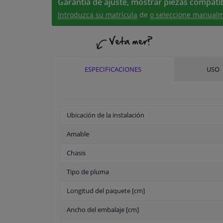
Garantía de ajuste, mostrar piezas compatib
Introduzca su matrícula
de
o seleccione manualm
ESPECIFICACIONES
USO
Ubicación de la instalación
Amable
Chasis
Tipo de pluma
Longitud del paquete [cm]
Ancho del embalaje [cm]