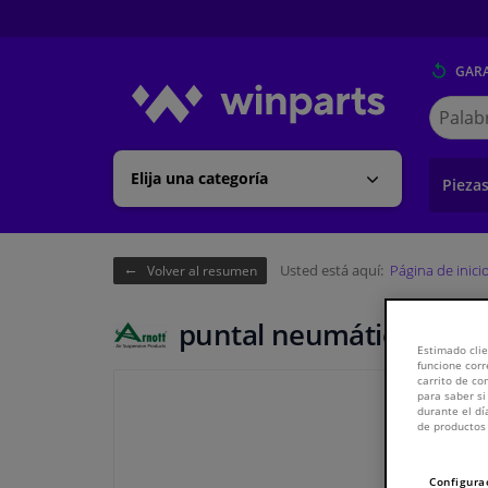
GARA
Buscar
en
Winpart
Elija una categoría
Pieza
Usted está aquí:
Página de inici
Volver al resumen
puntal neumático
Estimado clie
funcione corr
carrito de c
para saber si
durante el dí
de productos 
Configura