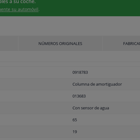
les a su coche.
ente su automóvil
.
NÚMEROS ORIGINALES
FABRICA
0918783
Columna de amortiguador
013683
Con sensor de agua
65
19