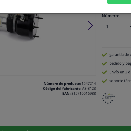
En stock
Número:
garantía de 
pedido y pa
Envío en 3 d
soporte técn
Número de producto:
1547214
Código del fabricante:
AS-3123
EAN:
815710016988