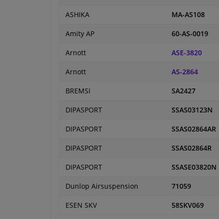
ASHIKA
MA-AS108
Amity AP
60-AS-0019
Arnott
ASE-3820
Arnott
AS-2864
BREMSI
SA2427
DIPASPORT
SSAS03123N
DIPASPORT
SSAS02864AR
DIPASPORT
SSAS02864R
DIPASPORT
SSASE03820N
Dunlop Airsuspension
71059
ESEN SKV
58SKV069