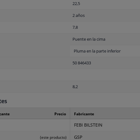
22,5
2 años
7,8
Puente en la cima
Pluma en la parte inferior
50 846433
8,2
tes
icante
Precio
Fabricante
FEBI BILSTEIN
GSP
(este producto)