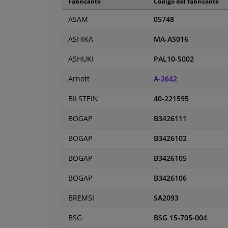
Fabricante
Código del fabricante
ASAM
05748
ASHIKA
MA-AS016
ASHUKI
PAL10-5002
Arnott
A-2642
BILSTEIN
40-221595
BOGAP
B3426111
BOGAP
B3426102
BOGAP
B3426105
BOGAP
B3426106
BREMSI
SA2093
BSG
BSG 15-705-004