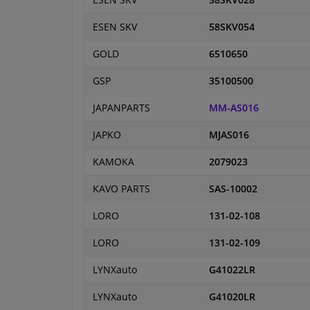
ESEN SKV
58SKV028
ESEN SKV
58SKV054
GOLD
6510650
GSP
35100500
JAPANPARTS
MM-AS016
JAPKO
MJAS016
KAMOKA
2079023
KAVO PARTS
SAS-10002
LORO
131-02-108
LORO
131-02-109
LYNXauto
G41022LR
LYNXauto
G41020LR