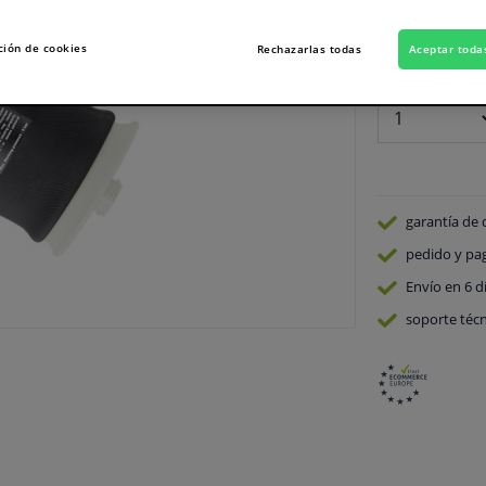
En stock
ción de cookies
Rechazarlas todas
Aceptar toda
Número:
garantía de 
pedido y pa
Envío en 6 d
soporte técn