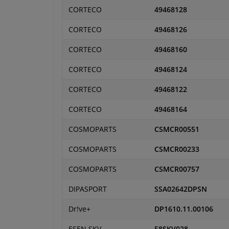
CORTECO
49468128
CORTECO
49468126
CORTECO
49468160
CORTECO
49468124
CORTECO
49468122
CORTECO
49468164
COSMOPARTS
CSMCR00551
COSMOPARTS
CSMCR00233
COSMOPARTS
CSMCR00757
DIPASPORT
SSA02642DPSN
Dr!ve+
DP1610.11.00106