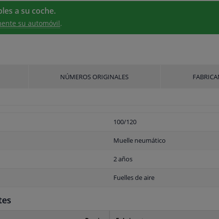
les a su coche.
ente su automóvil
.
NÚMEROS ORIGINALES
FABRICA
100/120
Muelle neumático
2 años
Fuelles de aire
tes