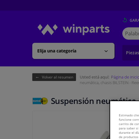
GARA
Buscar
en
Winpart
Elija una categoría
Pieza
Usted está aquí:
Página de inici
Volver al resumen
neumática, chasis BILSTEIN - Ree
Suspensión neumática, 
Estimado clie
funcione corr
carrito de c
para saber si
durante el dí
de productos 