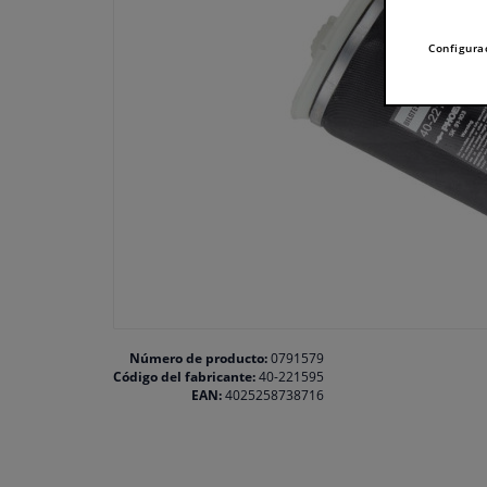
Configura
Número de producto:
0791579
Código del fabricante:
40-221595
EAN:
4025258738716