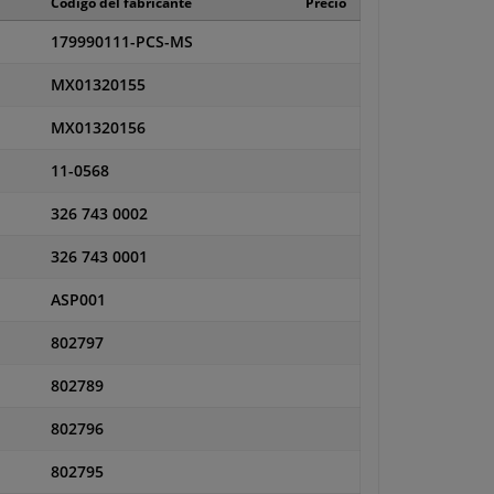
Código del fabricante
Precio
179990111-PCS-MS
MX01320155
MX01320156
11-0568
326 743 0002
326 743 0001
ASP001
802797
802789
802796
802795