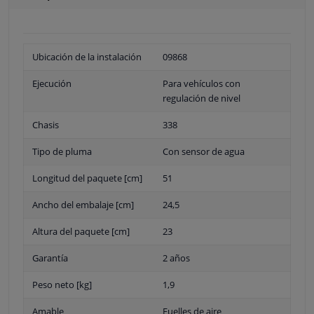
Ubicación de la instalación
09868
Ejecución
Para vehículos con
regulación de nivel
Chasis
338
Tipo de pluma
Con sensor de agua
Longitud del paquete [cm]
51
Ancho del embalaje [cm]
24,5
Altura del paquete [cm]
23
Garantía
2 años
Peso neto [kg]
1,9
Amable
Fuelles de aire