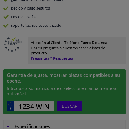
pedido y pago
seguros
Envío en 3 días
soporte técnico especializado
Atención al Cliente:
Teléfono Fuera De Línea
Haz tu pregunta a nuestros especialistas de
producto.
Preguntas Y Respuestas
Garantía de ajuste, mostrar piezas compatibles a su
coche.
Introduzca su matrícula
de
o seleccione manualmente su
automóvil
.
BUSCAR
Especificaciones