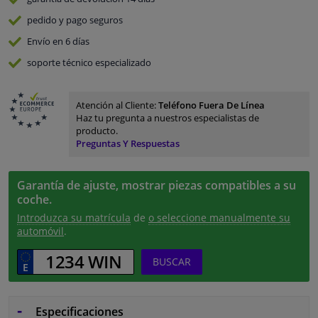
pedido y pago
seguros
Envío en 6 días
soporte técnico especializado
Atención al Cliente:
Teléfono Fuera De Línea
Haz tu pregunta a nuestros especialistas de
producto.
Preguntas Y Respuestas
Garantía de ajuste, mostrar piezas compatibles a su
coche.
Introduzca su matrícula
de
o seleccione manualmente su
automóvil
.
BUSCAR
Especificaciones