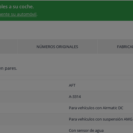
les a su coche.
ente su automóvil
.
NÚMEROS ORIGINALES
FABRICA
en pares.
AFT
A-3314
Para vehículos con Airmatic DC
Para vehículos con suspensión AMG
Con sensor de agua