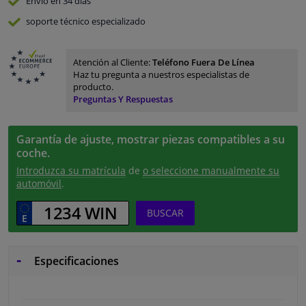
Envío en 34 días
soporte técnico especializado
Atención al Cliente:
Teléfono Fuera De Línea
Haz tu pregunta a nuestros especialistas de
producto.
Preguntas Y Respuestas
Garantía de ajuste, mostrar piezas compatibles a su
coche.
Introduzca su matrícula
de
o seleccione manualmente su
automóvil
.
BUSCAR
Especificaciones