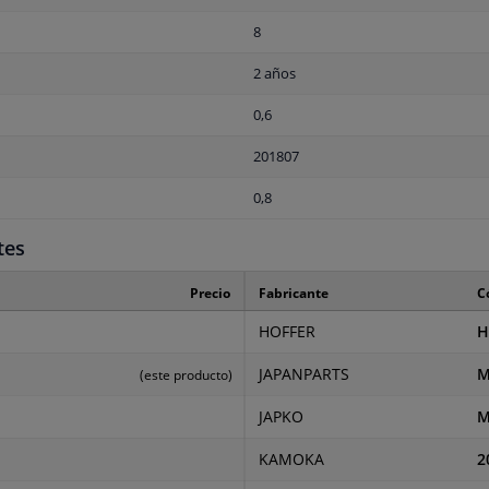
8
2 años
0,6
201807
0,8
tes
Precio
Fabricante
C
HOFFER
H
JAPANPARTS
M
(este producto)
JAPKO
M
KAMOKA
2