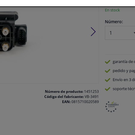
En stock
Número:
garantía de 
pedido y pa
Envío en 3 d
soporte técn
Número de producto:
1451253
Código del fabricante:
VB-3491
EAN:
0815710020589