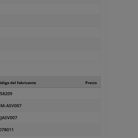
ódigo del fabricante
Precio
58209
M-ASV007
JASV007
078011