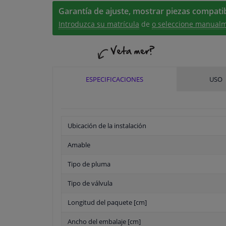
Garantía de ajuste, mostrar piezas compatib
Introduzca su matrícula
de
o seleccione manualm
ESPECIFICACIONES
USO
Ubicación de la instalación
Amable
Tipo de pluma
Tipo de válvula
Longitud del paquete [cm]
Ancho del embalaje [cm]