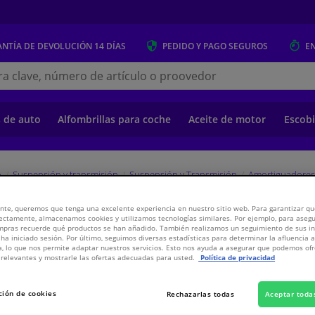
NTÍA DE DEVOLUCIÓN
14 DÍAS
PEDIDO Y PAGO
SEGUROS
E
s.es
s de auto
Alfombrillas para coche
Aceite de motor
Escobi
o
Suspensión y transmisión
Suspensión y Transmisión
Amortiguadores 
nte, queremos que tenga una excelente experiencia en nuestro sitio web. Para garantizar que
ectamente, almacenamos cookies y utilizamos tecnologías similares. Por ejemplo, para aseg
tico
ompras recuerde qué productos se han añadido. También realizamos un seguimiento de sus i
 ha iniciado sesión. Por último, seguimos diversas estadísticas para determinar la afluencia 
a, lo que nos permite adaptar nuestros servicios. Esto nos ayuda a asegurar que podemos o
relevantes y mostrarle las ofertas adecuadas para usted.
Política de privacidad
145,
€
80
ción de cookies
Rechazarlas todas
Aceptar toda
Ver especificaci