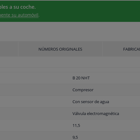
les a su coche.
ente su automóvil
.
NÚMEROS ORIGINALES
FABRICA
B 20 NHT
Compresor
Con sensor de agua
Válvula electromagnética
11,5
9,5