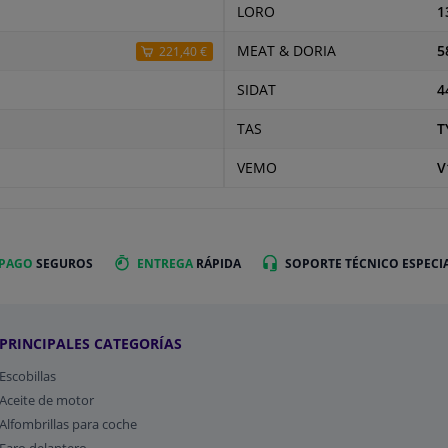
LORO
1
MEAT & DORIA
5
221,40 €
SIDAT
4
TAS
T
VEMO
V
 PAGO
SEGUROS
ENTREGA
RÁPIDA
SOPORTE TÉCNICO ESPECI
PRINCIPALES CATEGORÍAS
Escobillas
Aceite de motor
Alfombrillas para coche
Faro delantero