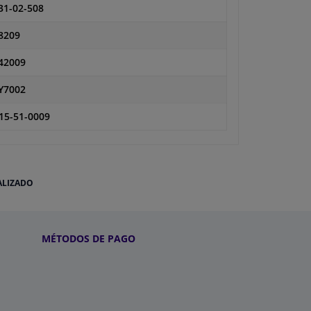
31-02-508
8209
42009
Y7002
15-51-0009
ALIZADO
MÉTODOS DE PAGO