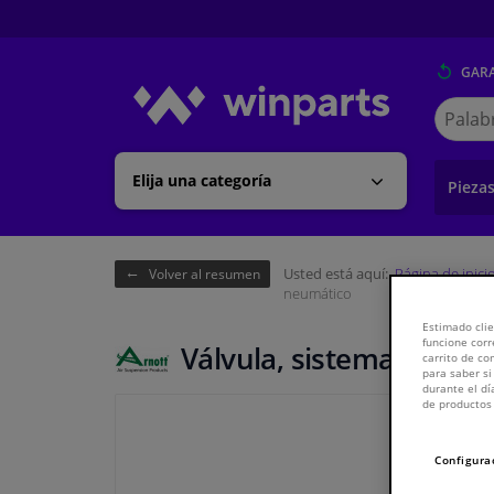
GARA
Buscar
en
Winpart
Elija una categoría
Pieza
Usted está aquí:
Página de inici
Volver al resumen
neumático
Estimado clie
funcione corr
Válvula, sistema neumá
carrito de c
para saber si
durante el dí
de productos 
Configura