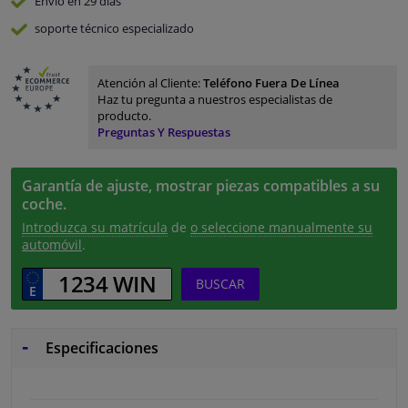
Envío en 29 días
soporte técnico especializado
Atención al Cliente:
Teléfono Fuera De Línea
Haz tu pregunta a nuestros especialistas de
producto.
Preguntas Y Respuestas
Garantía de ajuste, mostrar piezas compatibles a su
coche.
Introduzca su matrícula
de
o seleccione manualmente su
automóvil
.
BUSCAR
Especificaciones