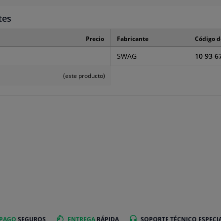
tes
Precio
Fabricante
Código d
SWAG
10 93 6
(este producto)
 PAGO
SEGUROS
ENTREGA
RÁPIDA
SOPORTE TÉCNICO ESPECI