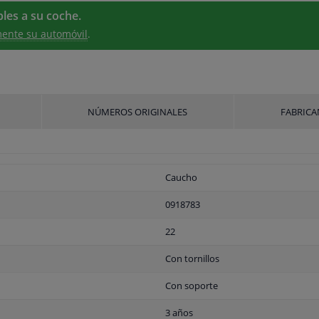
les a su coche.
ente su automóvil
.
NÚMEROS ORIGINALES
FABRICA
Caucho
0918783
22
Con tornillos
Con soporte
3 años