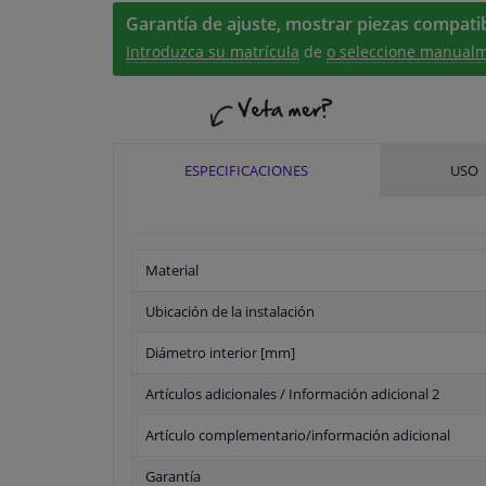
Garantía de ajuste, mostrar piezas compatib
Introduzca su matrícula
de
o seleccione manualm
ESPECIFICACIONES
USO
Material
Ubicación de la instalación
Diámetro interior [mm]
Artículos adicionales / Información adicional 2
Artículo complementario/información adicional
Garantía