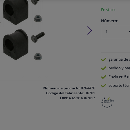
En stock
Número:
garantía de 
pedido y pa
Envío en 5 d
soporte técn
Número de producto:
0264476
Código del fabricante:
36701
EAN:
4027816367017