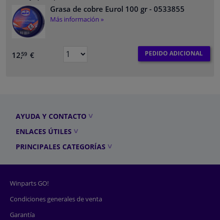
Grasa de cobre Eurol 100 gr
- 0533855
Más información »
PEDIDO ADICIONAL
12,
€
59
AYUDA Y CONTACTO
ENLACES ÚTILES
PRINCIPALES CATEGORÍAS
Winparts GO!
Condiciones generales de venta
Garantía