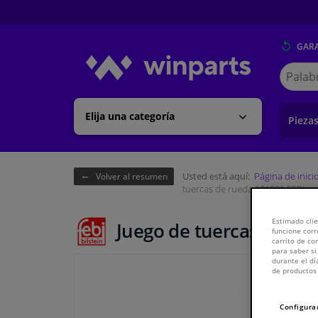
GARA
Buscar
en
Winpart
Elija una categoría
Pieza
Usted está aquí:
Página de inici
Volver al resumen
tuercas de rueda 101001 FEBI
Estimado clie
Juego de tuercas de ru
funcione corr
carrito de c
para saber si
durante el dí
de productos 
Configura