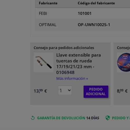
Fabricante
Código del fabricante
FEBI
101001
OPTIMAL
OP-UWN10025-1
Consejo para pedidos adicionales
Consejo
Llave extensible para
tuercas de rueda
17/19/21/23 mm
-
0106948
Más información »
PEDIDO
13,
€
8,
€
99
09
ADICIONAL
GARANTÍA DE DEVOLUCIÓN
14 DÍAS
PEDIDO Y