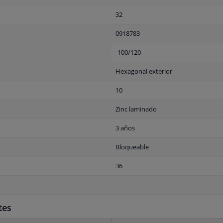
32
0918783
100/120
Hexagonal exterior
10
Zinc laminado
3 años
Bloqueable
36
tes