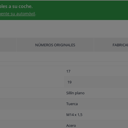
les a su coche.
ente su automóvil
.
NÚMEROS ORIGINALES
FABRICA
17
19
Sillín plano
Tuerca
M14 x 1,5
Acero