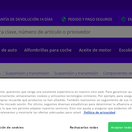
NTÍA DE DEVOLUCIÓN
14 DÍAS
PEDIDO Y PAGO
SEGUROS
E
s.es
s de auto
Alfombrillas para coche
Aceite de motor
Escobi
o
Suspensión y transmisión
Suspensión y transmisión
Componentes de
nte, queremos que tenga una excelente experiencia en nuestro sitio web. Para garantizar que
eda 101001 FEBI
ectamente, almacenamos cookies y utilizamos tecnologías similares. Por ejemplo, para aseg
ompras recuerde qué productos se han añadido. También realizamos un seguimiento de sus i
 ha iniciado sesión. Por último, seguimos diversas estadísticas para determinar la afluencia 
a, lo que nos permite adaptar nuestros servicios. Esto nos ayuda a asegurar que podemos o
26,
€
34
relevantes y mostrarle las ofertas adecuadas para usted.
Política de privacidad
Inc
Ver especificaci
ción de cookies
Rechazarlas todas
Aceptar toda