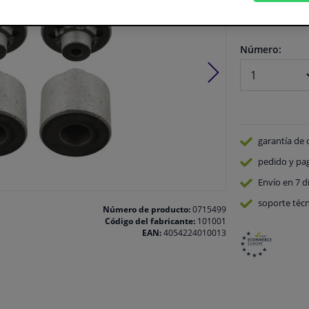
En stock
Número:
garantía de 
pedido y pa
Envío en 7 d
soporte técn
Número de producto:
0715499
Código del fabricante:
101001
EAN:
4054224010013