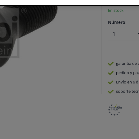
En stock
Número:
garantía de 
pedido y pa
Envío en 6 d
soporte técn