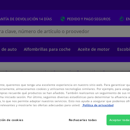
NTÍA DE DEVOLUCIÓN
14 DÍAS
PEDIDO Y PAGO
SEGUROS
E
s.es
s de auto
Alfombrillas para coche
Aceite de motor
Escobi
o
Suspensión y transmisión
Suspensión y Transmisión
Componentes d
nte, queremos que tenga una excelente experiencia en nuestro sitio web. Para garantizar que
ectamente, almacenamos cookies y utilizamos tecnologías similares. Por ejemplo, para aseg
 FEBI
ompras recuerde qué productos se han añadido. También realizamos un seguimiento de sus i
 ha iniciado sesión. Por último, seguimos diversas estadísticas para determinar la afluencia 
a, lo que nos permite adaptar nuestros servicios. Esto nos ayuda a asegurar que podemos o
relevantes y mostrarle las ofertas adecuadas para usted.
Política de privacidad
3,
€
78
Inclui
ción de cookies
Rechazarlas todas
Aceptar toda
Ver especificaci