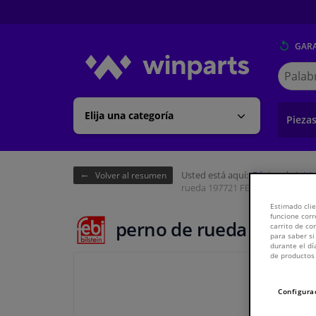
GARA
Buscar
en
Winpart
Elija una categoría
Pieza
Usted está aquí:
Página de inici
Volver al resumen
rueda 197721 FEBI
Estimado clie
funcione corr
perno de rueda 197721
carrito de c
para saber si
durante el dí
de productos 
Configura