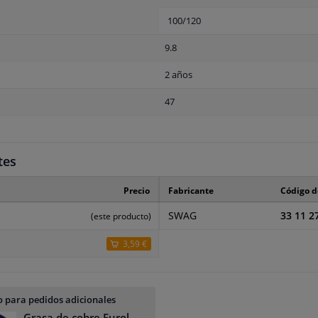
100/120
9.8
2 años
47
tes
Precio
Fabricante
Código d
SWAG
33 11 2
(este producto)
3,59 €
 para pedidos adicionales
Grasa de cobre Eurol