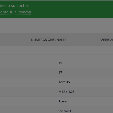
les a su coche.
ente su automóvil
.
NÚMEROS ORIGINALES
FABRICA
19
17
Tornillo
M12 x 1,25
Acero
0918783