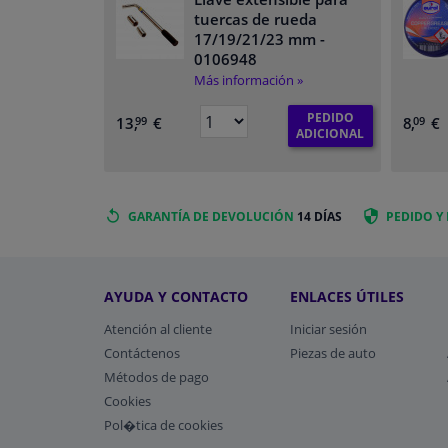
tuercas de rueda
17/19/21/23 mm
-
0106948
Más información »
PEDIDO
13,
€
8,
€
99
09
ADICIONAL
GARANTÍA DE DEVOLUCIÓN
14 DÍAS
PEDIDO Y
AYUDA Y CONTACTO
ENLACES ÚTILES
Atención al cliente
Iniciar sesión
Contáctenos
Piezas de auto
Métodos de pago
​Cookies
Pol�tica de cookies