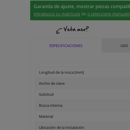
Garantía de ajuste, mostrar piezas compatib
Introduzca su matrícula
de
o seleccione manualm
ESPECIFICACIONES
USO
Longitud de la rosca [mm]
Ancho de clave
Solicitud
Rosca interna
Material
Ubicación de la instalación