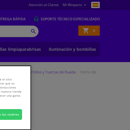
Atención al Cliente
Mi Winparts
NTREGA
RÁPIDA
SOPORTE TÉCNICO ESPECIALIZADO
Cesta
0
BUSCAR
de
la
compra
llas limpiaparabrisas
Iluminación y bombillas
e suspension
Tornillos y Tuercas de Rueda
Perno de
 el sitio
urar que su
nteracciones
a nuestra tienda
frecer una gama
do IVA
s las cookies
ones del producto