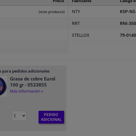
Precio
Fabricante
Código d
NTY
KSP-NS
(este producto)
RRT
RNI-35
STELLOX
79-0140
 para pedidos adicionales
Grasa de cobre Eurol
100 gr
- 0533855
Más información »
PEDIDO
ADICIONAL