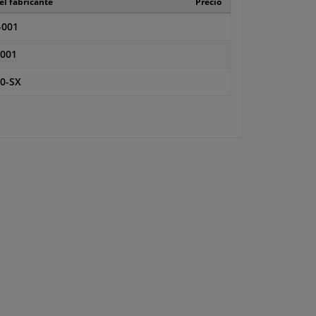
el fabricante
Precio
-001
0001
0-SX