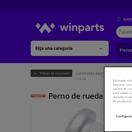
GARA
Buscar
en
Winpart
Elija una categoría
Pieza
Usted está aquí:
Página de inici
Volver al resumen
rueda
Estimado clie
funcione corr
carrito de c
Perno de rueda
para saber si
durante el dí
de productos 
Configura