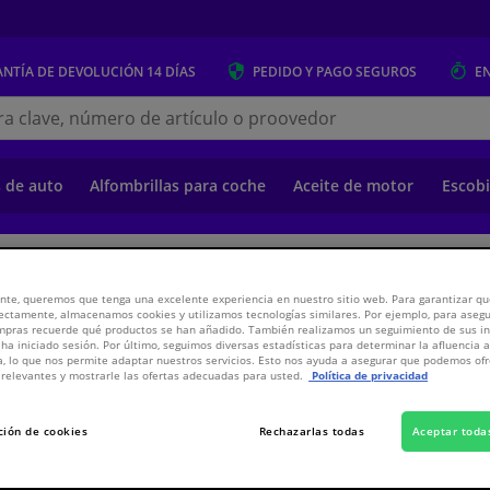
NTÍA DE DEVOLUCIÓN
14 DÍAS
PEDIDO Y PAGO
SEGUROS
E
s.es
s de auto
Alfombrillas para coche
Aceite de motor
Escobi
o
Suspensión y transmisión
Suspensión y Transmisión
Componentes d
nte, queremos que tenga una excelente experiencia en nuestro sitio web. Para garantizar que
ectamente, almacenamos cookies y utilizamos tecnologías similares. Por ejemplo, para aseg
ompras recuerde qué productos se han añadido. También realizamos un seguimiento de sus i
 ha iniciado sesión. Por último, seguimos diversas estadísticas para determinar la afluencia 
a, lo que nos permite adaptar nuestros servicios. Esto nos ayuda a asegurar que podemos o
relevantes y mostrarle las ofertas adecuadas para usted.
Política de privacidad
2,
€
66
Inclui
ción de cookies
Rechazarlas todas
Aceptar toda
Ver especificaci