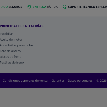
 PAGO
SEGUROS
ENTREGA
RÁPIDA
SOPORTE TÉCNICO ESPECI
PRINCIPALES CATEGORÍAS
Escobillas
Aceite de motor
Alfombrillas para coche
Faro delantero
Discos de freno
Pastillas de freno
Condiciones generales de venta
Garantía
Datos personales
© 2026