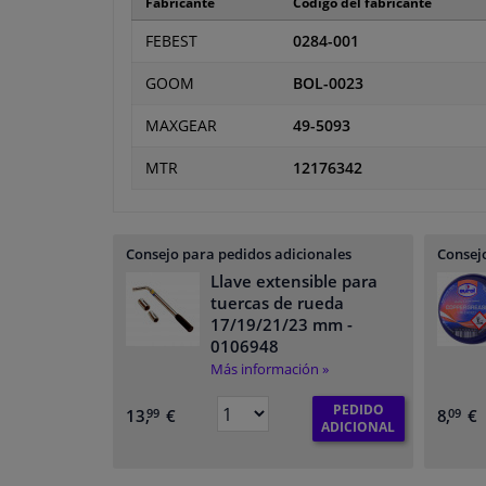
Fabricante
Código del fabricante
FEBEST
0284-001
GOOM
BOL-0023
MAXGEAR
49-5093
MTR
12176342
Consejo para pedidos adicionales
Consejo
Llave extensible para
tuercas de rueda
17/19/21/23 mm
-
0106948
Más información »
PEDIDO
13,
€
8,
€
99
09
ADICIONAL