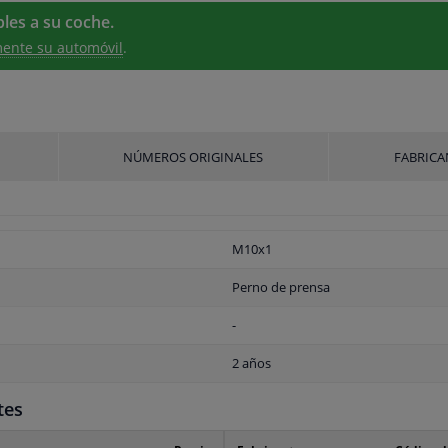
les a su coche.
ente su automóvil
.
NÚMEROS ORIGINALES
FABRICA
M10x1
Perno de prensa
-
2 años
tes