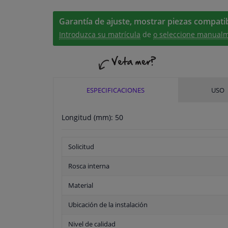
Garantía de ajuste, mostrar piezas compatib
Introduzca su matrícula
de
o seleccione manualm
ESPECIFICACIONES
USO
Longitud (mm): 50
Solicitud
Rosca interna
Material
Ubicación de la instalación
Nivel de calidad