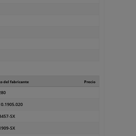
o del fabricante
Precio
280
10.1905.020
8457-SX
1909-SX