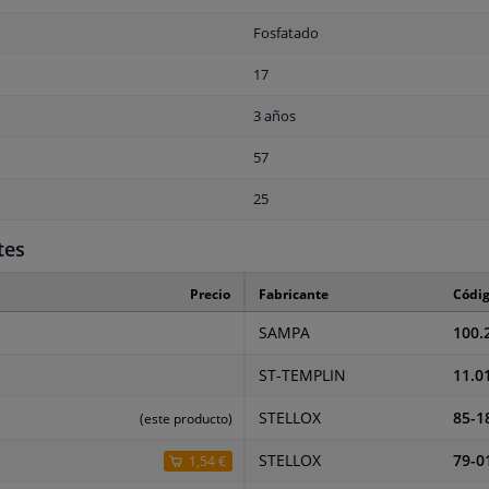
Fosfatado
17
3 años
57
25
tes
Precio
Fabricante
Códig
SAMPA
100.
ST-TEMPLIN
11.0
STELLOX
85-1
(este producto)
STELLOX
79-0
1,54 €