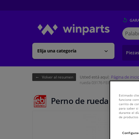
GARA
Buscar
en
Winpart
Elija una categoría
Pieza
Usted está aquí:
Página de inici
Volver al resumen
rueda 03176 FEBI
Estimado clie
Perno de rueda 03176 F
funcione corr
carrito de c
para saber si
durante el dí
de productos 
Configura