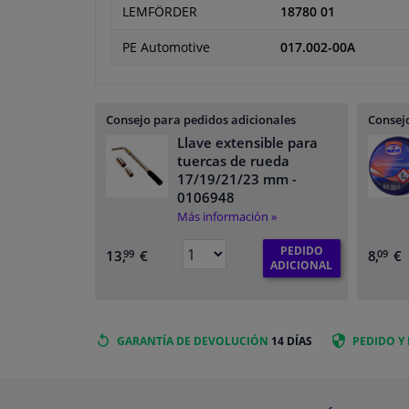
LEMFÖRDER
18780 01
PE Automotive
017.002-00A
Consejo para pedidos adicionales
Consejo
Llave extensible para
tuercas de rueda
17/19/21/23 mm
-
0106948
Más información »
PEDIDO
13,
€
8,
€
99
09
ADICIONAL
GARANTÍA DE DEVOLUCIÓN
14 DÍAS
PEDIDO Y