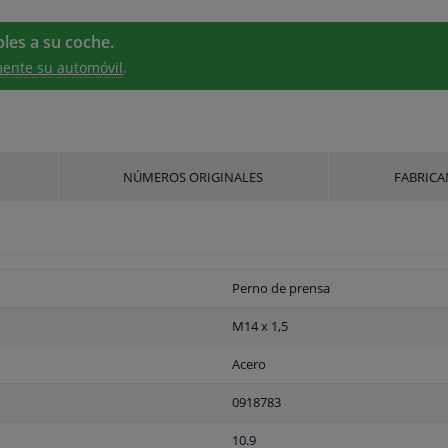
les a su coche.
ente su automóvil
.
NÚMEROS ORIGINALES
FABRICA
Perno de prensa
M14 x 1,5
Acero
0918783
10.9