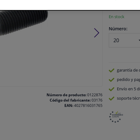
Ver especificaci
En stock
Número:
garantía de 
pedido y pa
Envío en 5 d
Número de producto:
0122876
soporte técn
Código del fabricante:
03176
EAN:
4027816031765