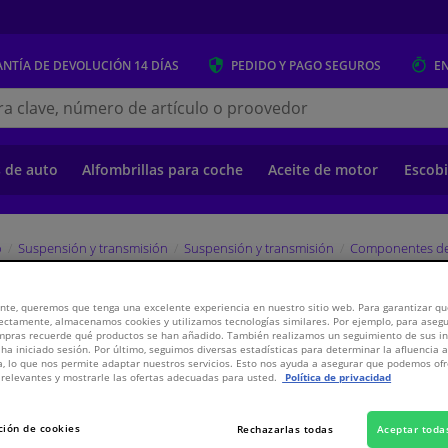
NTÍA DE DEVOLUCIÓN
14 DÍAS
PEDIDO Y PAGO
SEGUROS
E
s.es
s de auto
Alfombrillas para coche
Aceite de motor
Escobi
o
Suspensión y transmisión
Suspensión y transmisión
Componentes de
nte, queremos que tenga una excelente experiencia en nuestro sitio web. Para garantizar que
EBI
ectamente, almacenamos cookies y utilizamos tecnologías similares. Por ejemplo, para aseg
ompras recuerde qué productos se han añadido. También realizamos un seguimiento de sus i
 ha iniciado sesión. Por último, seguimos diversas estadísticas para determinar la afluencia 
a, lo que nos permite adaptar nuestros servicios. Esto nos ayuda a asegurar que podemos o
PV
WINPRICE
relevantes y mostrarle las ofertas adecuadas para usted.
Política de privacidad
1,
€
61
Inclui
ción de cookies
Rechazarlas todas
Aceptar toda