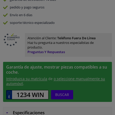
pedido y pago
seguros
Envío en 6 días
soporte técnico especializado
Atención al Cliente:
Teléfono Fuera De Línea
Haz tu pregunta a nuestros especialistas de
producto.
Preguntas Y Respuestas
Garantía de ajuste, mostrar piezas compatibles a su
coche.
Introduzca su matrícula
de
o seleccione manualmente su
automóvil
.
BUSCAR
Especificaciones