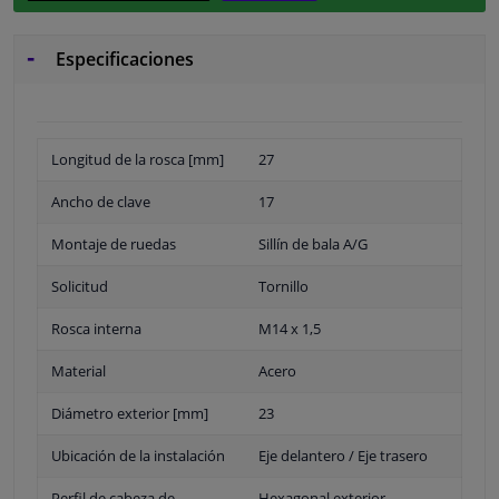
Especificaciones
Longitud de la rosca [mm]
27
Ancho de clave
17
Montaje de ruedas
Sillín de bala A/G
Solicitud
Tornillo
Rosca interna
M14 x 1,5
Material
Acero
Diámetro exterior [mm]
23
Ubicación de la instalación
Eje delantero / Eje trasero
Perfil de cabeza de
Hexagonal exterior