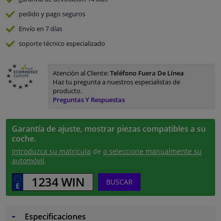
pedido y pago
seguros
Envío en 7 días
soporte técnico especializado
Atención al Cliente:
Teléfono Fuera De Línea
Haz tu pregunta a nuestros especialistas de
producto.
Preguntas Y Respuestas
Garantía de ajuste, mostrar piezas compatibles a su
coche.
Introduzca su matrícula
de
o seleccione manualmente su
automóvil
.
BUSCAR
Especificaciones