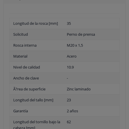
Longitud de la rosca [mm]
35
Solicitud
Perno de prensa
Rosca interna
M20 x 1,5
Material
Acero
Nivel de calidad
10.9
Ancho de clave
-
Ã?rea de superficie
Zinc laminado
Longitud del tallo [mm]
23
Garantía
2 años
Longitud del tornillo bajo la
62
cabeza [mm]