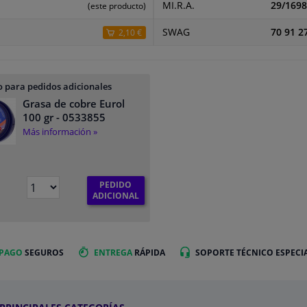
MI.R.A.
29/1698
(este producto)
SWAG
70 91 2
2,10 €
 para pedidos adicionales
Grasa de cobre Eurol
100 gr
- 0533855
Más información »
PEDIDO
ADICIONAL
 PAGO
SEGUROS
ENTREGA
RÁPIDA
SOPORTE TÉCNICO ESPECI