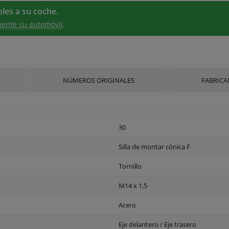
les a su coche.
ente su automóvil
.
NÚMEROS ORIGINALES
FABRICA
30
Silla de montar cónica F
Tornillo
M14 x 1,5
Acero
Eje delantero / Eje trasero