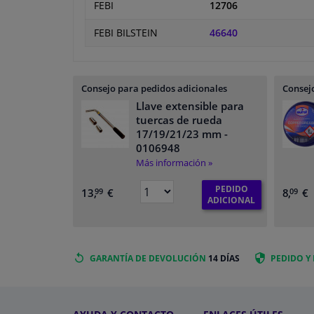
FEBI
12706
FEBI BILSTEIN
46640
Consejo para pedidos adicionales
Consejo
Llave extensible para
tuercas de rueda
17/19/21/23 mm
-
0106948
Más información »
PEDIDO
13,
€
8,
€
99
09
ADICIONAL
GARANTÍA DE DEVOLUCIÓN
14 DÍAS
PEDIDO Y