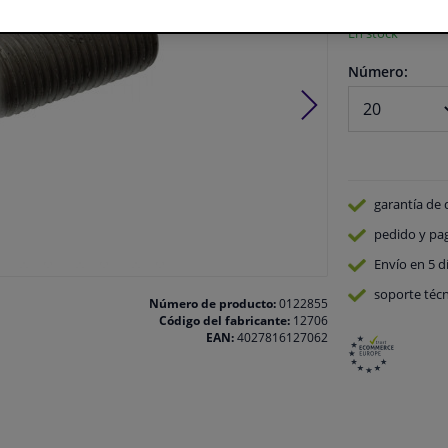
En stock
Número:
garantía de 
pedido y pa
Envío en 5 d
soporte técn
Número de producto:
0122855
Código del fabricante:
12706
EAN:
4027816127062