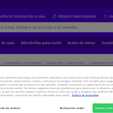
NTÍA DE DEVOLUCIÓN
14 DÍAS
PEDIDO Y PAGO
SEGUROS
E
s.es
s de auto
Alfombrillas para coche
Aceite de motor
Escobi
o
Suspensión y transmisión
Suspensión y Transmisión
Componentes d
nte, queremos que tenga una excelente experiencia en nuestro sitio web. Para garantizar que
EBI
ectamente, almacenamos cookies y utilizamos tecnologías similares. Por ejemplo, para aseg
ompras recuerde qué productos se han añadido. También realizamos un seguimiento de sus i
 ha iniciado sesión. Por último, seguimos diversas estadísticas para determinar la afluencia 
a, lo que nos permite adaptar nuestros servicios. Esto nos ayuda a asegurar que podemos o
2,
€
relevantes y mostrarle las ofertas adecuadas para usted.
Política de privacidad
31
Inclui
ción de cookies
Rechazarlas todas
Aceptar toda
Ver especificaci