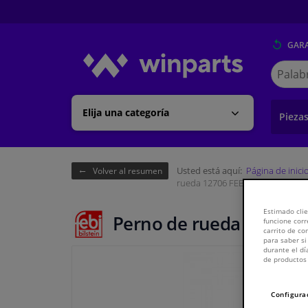
GARA
Buscar
en
Winpart
Elija una categoría
Pieza
Usted está aquí:
Página de inici
Volver al resumen
rueda 12706 FEBI
Estimado clie
Perno de rueda 12706 F
funcione corr
carrito de c
para saber si
durante el dí
de productos 
Configura