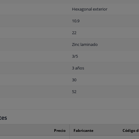
Hexagonal exterior
10.9
22
Zinc laminado
3/5
3 años
30
52
tes
Precio
Fabricante
Código d