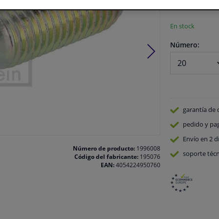
Ver especificaci
En stock
Número:
garantía de 
pedido y pa
Envío en 2 d
Número de producto:
1996008
soporte técn
Código del fabricante:
195076
EAN:
4054224950760