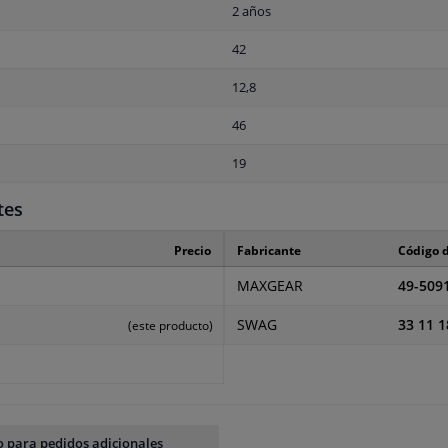
2 años
42
12,8
46
19
tes
Precio
Fabricante
Código d
MAXGEAR
49-509
SWAG
33 11 1
(este producto)
 para pedidos adicionales