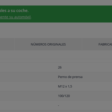
les a su coche.
ente su automóvil
.
NÚMEROS ORIGINALES
FABRICA
26
Perno de prensa
M12 x 1,5
100/120
-