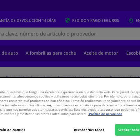
NTÍA DE DEVOLUCIÓN
14 DÍAS
PEDIDO Y PAGO
SEGUROS
E
s.es
s de auto
Alfombrillas para coche
Aceite de motor
Escobi
o
Suspensión y transmisión
Suspensión y transmisión
Componentes de
nte, queremos que tenga una excelente experiencia en nuestro sitio web. Para garantizar que
ectamente, almacenamos cookies y utilizamos tecnologías similares. Por ejemplo, para aseg
 FEBI
ompras recuerde qué productos se han añadido. También realizamos un seguimiento de sus i
 ha iniciado sesión. Por último, seguimos diversas estadísticas para determinar la afluencia 
a, lo que nos permite adaptar nuestros servicios. Esto nos ayuda a asegurar que podemos o
relevantes y mostrarle las ofertas adecuadas para usted.
Política de privacidad
PV
WINPRICE
2,
€
68
Inclui
ción de cookies
Rechazarlas todas
Aceptar toda