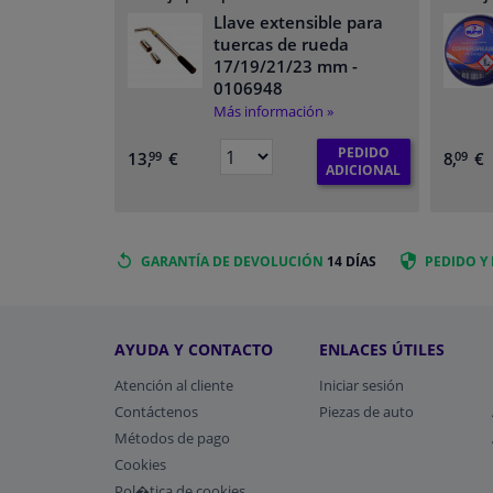
Llave extensible para
tuercas de rueda
17/19/21/23 mm
-
0106948
Más información »
PEDIDO
13,
€
8,
€
99
09
ADICIONAL
GARANTÍA DE DEVOLUCIÓN
14 DÍAS
PEDIDO Y
AYUDA Y CONTACTO
ENLACES ÚTILES
Atención al cliente
Iniciar sesión
Contáctenos
Piezas de auto
Métodos de pago
​Cookies
Pol�tica de cookies