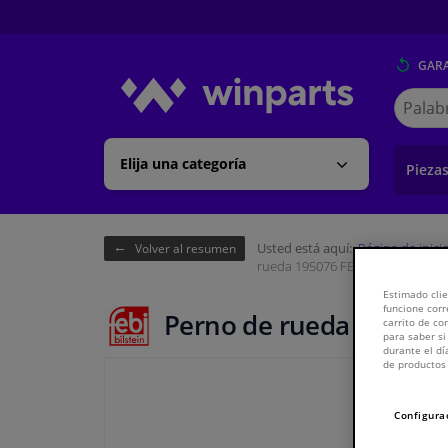
GARA
Buscar
en
Winpart
Elija una categoría
Pieza
Usted está aquí:
Página de inici
Volver al resumen
rueda 195076 FEBI
Estimado clie
funcione corr
Perno de rueda 195076
carrito de c
para saber si
durante el dí
de productos 
Configura