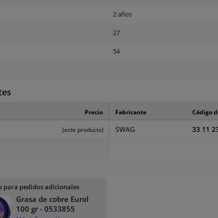
2 años
27
54
tes
Precio
Fabricante
Código d
SWAG
33 11 2
(este producto)
 para pedidos adicionales
Grasa de cobre Eurol
100 gr
- 0533855