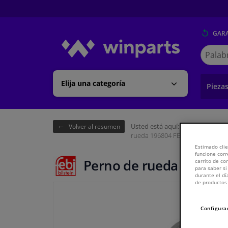
GARA
Buscar
en
Winpart
Elija una categoría
Pieza
Usted está aquí:
Página de inici
Volver al resumen
rueda 196804 FEBI
Estimado clie
funcione corr
Perno de rueda 196804
carrito de c
para saber si
durante el dí
de productos 
Configura