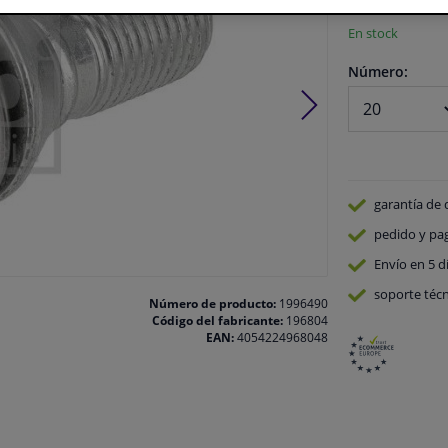
En stock
Número:
garantía de 
pedido y pa
Envío en 5 d
soporte técn
Número de producto:
1996490
Código del fabricante:
196804
EAN:
4054224968048