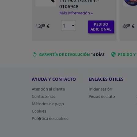
17/19/21/23 mm
-
0106948
Más información »
PEDIDO
13,
€
8,
€
99
09
ADICIONAL
GARANTÍA DE DEVOLUCIÓN
14 DÍAS
PEDIDO Y
AYUDA Y CONTACTO
ENLACES ÚTILES
Atención al cliente
Iniciar sesión
Contáctenos
Piezas de auto
Métodos de pago
​Cookies
Pol�tica de cookies