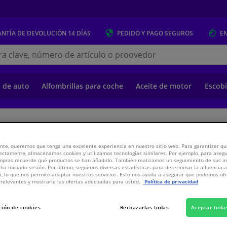
NTÍA DE DEVOLUCIÓN
14 DÍAS
PEDIDO Y PAGO
SEGUROS
E
s.es
s de auto
Alfombrillas para coche
Aceite de motor
Escobi
o
Suspensión y transmisión
Suspensión y Transmisión
Componentes d
nte, queremos que tenga una excelente experiencia en nuestro sitio web. Para garantizar que
ectamente, almacenamos cookies y utilizamos tecnologías similares. Por ejemplo, para aseg
 FEBI
ompras recuerde qué productos se han añadido. También realizamos un seguimiento de sus i
 ha iniciado sesión. Por último, seguimos diversas estadísticas para determinar la afluencia 
a, lo que nos permite adaptar nuestros servicios. Esto nos ayuda a asegurar que podemos o
relevantes y mostrarle las ofertas adecuadas para usted.
Política de privacidad
4,
€
85
Inclui
ción de cookies
Rechazarlas todas
Aceptar toda
Ver especificaci