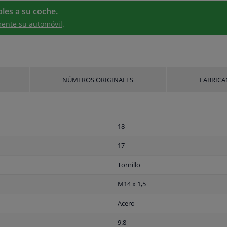
les a su coche.
ente su automóvil
.
NÚMEROS ORIGINALES
FABRICA
18
17
Tornillo
M14 x 1,5
Acero
9.8