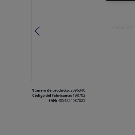
No hay foto 
Número de producto:
2096340
Código del fabricante:
198702
EAN:
4054224987025