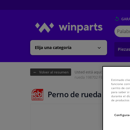
GARA
Buscar
en
Winpart
Elija una categoría
Pieza
Usted está aquí:
Página de inici
Volver al resumen
rueda 198702 FEBI
Estimado clie
funcione corr
carrito de c
Perno de rueda 198702
para saber si
durante el dí
de productos 
Configura