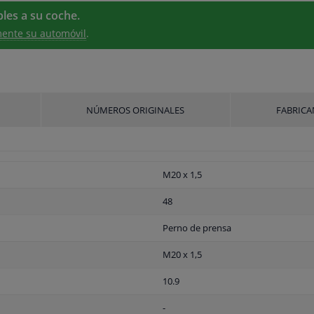
les a su coche.
ente su automóvil
.
NÚMEROS ORIGINALES
FABRICA
M20 x 1,5
48
Perno de prensa
M20 x 1,5
10.9
-