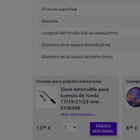
Ã?rea de superficie
Garantía
Longitud del tornillo bajo la cabeza [mm]
Diámetro de la cabeza dentada [mm]
Diámetro de la cabeza del perno [mm]
Consejo para pedidos adicionales
Consejo
Llave extensible para
tuercas de rueda
17/19/21/23 mm
-
0106948
Más información »
PEDIDO
13,
€
8,
€
99
09
ADICIONAL