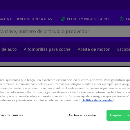
NTÍA DE DEVOLUCIÓN
14 DÍAS
PEDIDO Y PAGO
SEGUROS
E
s.es
s de auto
Alfombrillas para coche
Aceite de motor
Escobi
o
Suspensión y transmisión
Suspensión y transmisión
Componentes de
nte, queremos que tenga una excelente experiencia en nuestro sitio web. Para garantizar que
ectamente, almacenamos cookies y utilizamos tecnologías similares. Por ejemplo, para aseg
ompras recuerde qué productos se han añadido. También realizamos un seguimiento de sus i
 FEBI
 ha iniciado sesión. Por último, seguimos diversas estadísticas para determinar la afluencia 
a, lo que nos permite adaptar nuestros servicios. Esto nos ayuda a asegurar que podemos o
relevantes y mostrarle las ofertas adecuadas para usted.
Política de privacidad
9,
€
55
Inclui
ción de cookies
Rechazarlas todas
Aceptar toda
Ver especificaci