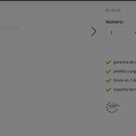
En stock
Número:
disponible
garantía de 
pedido y pa
Envío en 7 d
soporte técn