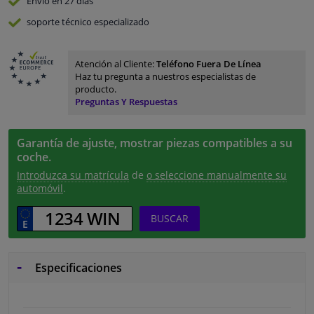
Envío en 27 días
soporte técnico especializado
Atención al Cliente:
Teléfono Fuera De Línea
Haz tu pregunta a nuestros especialistas de
producto.
Preguntas Y Respuestas
Garantía de ajuste, mostrar piezas compatibles a su
coche.
Introduzca su matrícula
de
o seleccione manualmente su
automóvil
.
BUSCAR
Especificaciones