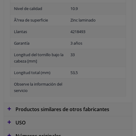
Nivel de calidad
10.9
Ã?rea de superficie
Zinc laminado
Llantas
4218493
Garantía
3 años
Longitud del tornillo bajo la
33
cabeza [mm]
Longitud total (mm)
53,5
Observe la información del
servicio
Productos similares de otros fabricantes
USO
Números originales