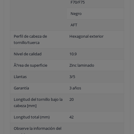
F70/F75
Negro
AFT
Perfil de cabeza de
Hexagonal exterior
tornillo/tuerca
Nivel de calidad
10.9
Ã?rea de superficie
Zinc laminado
Llantas
3/5
Garantía
3 años
Longitud del tornillo bajo la
20
cabeza [mm]
Longitud total (mm)
42
Observe la información del